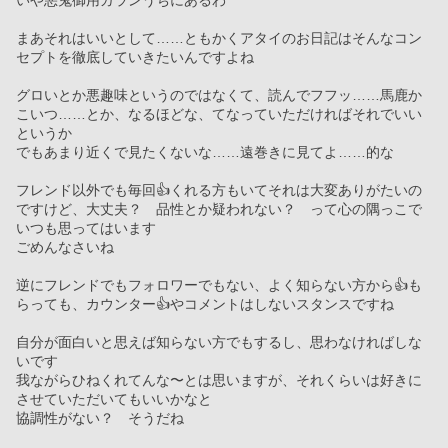
いや悪鬼御用ガランうちにあるわ
まあそれはいいとして……ともかくアタイのお日記はそんなコン
セプトを徹底していきたいんですよね
グロいとか悪趣味というのではなくて、読んでフフッ……馬鹿か
こいつ……とか、なるほどな、てなっていただければそれでいい
というか
でもあまり近くで見たくないな……遠巻きに見てよ……的な
フレンド以外でも毎回👍くれる方もいてそれは大変ありがたいの
ですけど、大丈夫？　品性とか疑われない？　って心の隅っこで
いつも思ってはいます
ごめんなさいね
逆にフレンドでもフォロワーでもない、よく知らない方から👍も
らっても、カウンター👍やコメントはしないスタンスですね
自分が面白いと思えば知らない方でもするし、思わなければしな
いです
我ながらひねくれてんな〜とは思いますが、それくらいは好きに
させていただいてもいいかなと
協調性がない？　そうだね