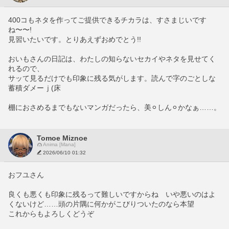
400コもネタを作ってご提供できるチカラは、すさまじいです
ね〜〜!
見習いたいです。とりあえずおめでとう!!
おいもさんの日記は、わたしの知らないセカイやネタを見せてく
れるので、
サッて見るだけでも印象に残る気がします。読んで字のごとしな
蓄積ダメーｊ(床
棚におさめるまでもないマンガだったら、美⚪︎しん⚪︎かなぁ……。
Tomoe Miznoe
Anima [Mana]
2026/06/10 01:32
おフユさん
良くも悪くも印象に残るって難しいですからね　いや悪いのはよ
くないけど……頭の片隅に何かがこびりついたのなら本望
これからもよろしくどうぞ