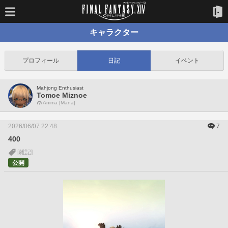
キャラクター
プロフィール
日記
イベント
Mahjong Enthusiast
Tomoe Miznoe
Anima [Mana]
2026/06/07 22:48
7
400
[雑記]
公開