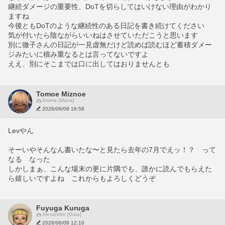
継続ダメージの重要性、DoTを切らしてはいけない理由がわかり
ますね
今後ともDoTのような継続性のある日記を書き続けてください　
気が付いたら陰ながらいいねはさせていただこうと思います
別に徹子さんの日記が一見虚無だけど読めば読むほど蓄積ダメー
ジみたいに積み重なるとは言ってないですよ
ええ、別にそこまでは口に出してはおりませんとも
Tomoe Miznoe
Anima [Mana]
2026/06/08 16:58
Levやん
そーいやそんなん書いたな〜と見たら去年の7月でえッ！？　って
なる　なった
しかしまぁ、こんな場末の更に片隅でも、誰かに読んでもらえた
ら嬉しいですよね　これからもよろしくどうぞ
Fuyuga Kuruga
Alexander [Gaia]
2026/06/09 12:10