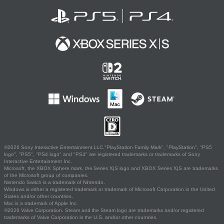
©2026 Sony Interactive Entertainment LLC."PlayStation Family Mark", "PlayStation", "PS5
logo", "PS5", "PS4 logo" and "PS4" are registered trademarks or trademarks of Sony
Interactive Entertainment Inc.
Microsoft, the XBOX Sphere mark, the Series X|S logo and XBOX Series X|S are trademarks
of the Microsoft group of companies.
Nintendo Switch is a trademark of Nintendo.
Windows is either a registered trademark or trademark of Microsoft Corporation in the United
States and/or other countries.
Mac is a trademark of Apple Inc.
©2026 Valve Corporation. Steam and the Steam logo are trademarks and/or registered
trademarks of Valve Corporation in the U.S. and/or other countries.