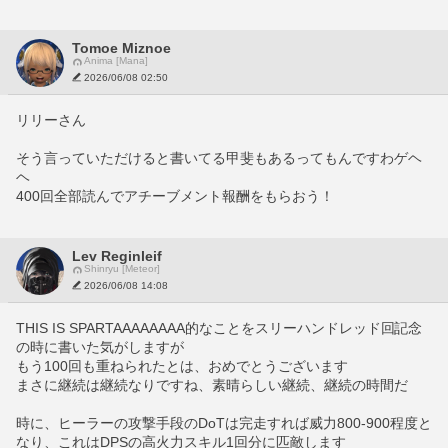
Tomoe Miznoe
Anima [Mana]
2026/06/08 02:50
リリーさん
そう言っていただけると書いてる甲斐もあるってもんですわゲヘ
ヘ
400回全部読んでアチーブメント報酬をもらおう！
Lev Reginleif
Shinryu [Meteor]
2026/06/08 14:08
THIS IS SPARTAAAAAAAA的なことをスリーハンドレッド回記念
の時に書いた気がしますが
もう100回も重ねられたとは、おめでとうございます
まさに継続は継続なりですね、素晴らしい継続、継続の時間だ
時に、ヒーラーの攻撃手段のDoTは完走すれば威力800-900程度と
なり、これはDPSの高火力スキル1回分に匹敵します