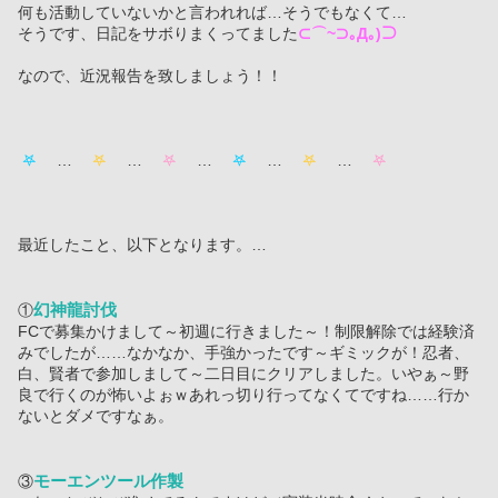
何も活動していないかと言われれば…そうでもなくて…
そうです、日記をサボりまくってました
⊂⌒~⊃｡Д｡)⊃
なので、近況報告を致しましょう！！
 𖤐 
　…　
 𖤐 
　…　
 𖤐 
　…　
 𖤐 
　…　
 𖤐 
　…　
 𖤐 
最近したこと、以下となります。…
幻神龍討伐
①
FCで募集かけまして～初週に行きました～！制限解除では経験済
みでしたが……なかなか、手強かったです～ギミックが！忍者、
白、賢者で参加しまして～二日目にクリアしました。いやぁ～野
良で行くのが怖いよぉｗあれっ切り行ってなくてですね……行か
ないとダメですなぁ。
モーエンツール作製
③