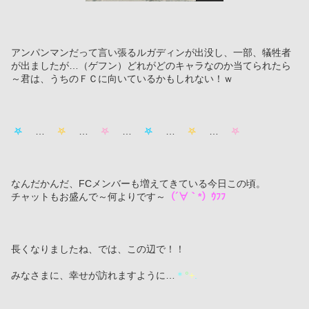
アンパンマンだって言い張るルガディンが出没し、一部、犠牲者
が出ましたが…（ゲフン）どれがどのキャラなのか当てられたら
～君は、うちのＦＣに向いているかもしれない！ｗ
 𖤐 
　…　
 𖤐 
　…　
 𖤐 
　…　
 𖤐 
　…　
 𖤐 
　…　
 𖤐 
なんだかんだ、FCメンバーも増えてきている今日この頃。
チャットもお盛んで～何よりです～
（´∀｀*）ｳﾌﾌ
長くなりましたね、では、この辺で！！
みなさまに、幸せが訪れますように…
＊
°
+
.