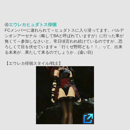
エウレカヒュダトス徘徊
④
FCメンバーに連れられて～ヒュダトスに入り浸ってます。バルデ
シオンアーセナル（略してBAと呼ばれていますが）に行った事が
無くて～参加しなさいと、常日頃言われ続けているのですが…恐
ろしくて目を伏せていますｗ「行くぜ野郎ども！！」って、出来
る未来が…果たして来るのでしょうか…(遠い目)
【エウレカ徘徊スタイル/戦士】