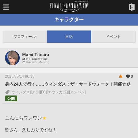
キャラクター
プロフィール
日記
イベント
Mami Titearu
of the Truest Blue
Unicorn [Meteor]
2026/05/14 06:36
0
身内24人で行く……ウィンダス：ザ・サードウォーク！開催☆彡
[ウィンダス]
[アラ]
[FC]
[エウレカ]
[幻]
[アンパン]
公開
こんにちワンワン
★
皆さん、久しぶりですね！