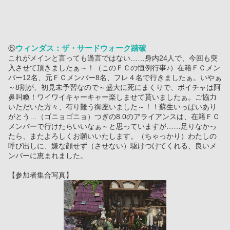
ウィンダス：ザ・サードウォーク踏破
⑤
これがメインと言っても過言ではない……身内24人で、今回も突
入させて頂きましたぁ～！（このＦＣの恒例行事♪）在籍ＦＣメン
バー12名、元ＦＣメンバー8名、フレ４名で行きましたぁ。いやぁ
～8割が、初見未予習なので～盛大に死にまくりで、ボイチャは阿
鼻叫喚！ワイワイキャーキャー楽しませて貰いましたぁ。ご協力
いただいた方々、有り難う御座いました～！！蘇生いっぱいあり
がとう…（ゴニョゴニョ）つぎの8.0のアライアンスは、在籍ＦＣ
メンバーで行けたらいいなぁ～と思っていますが……足りなかっ
たら、またよろしくお願いいたします。（ちゃっかり）わたしの
呼び出しに、嫌な顔せず（させない）駆けつけてくれる、良いメ
ンバーに恵まれました。
【参加者集合写真】