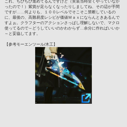
これ、ちびちび進めてるんですけど（実装当時全くやっていなか
ったので！）紫貨が足らなくなったりしましてね、その辺が手間
ですが……何よりも、１００レベルでそこそこ禁断しているの
に、最後の、高難易度レシピが価値Ｍａｘにならんときあるんで
すよぉ。クラフターのアクションさっぱし理解しないで、マクロ
使ってるので～どうしていいのかわからず…余分に作ればいいか
～と妥協してます。
【参考モーエンツール/木工】