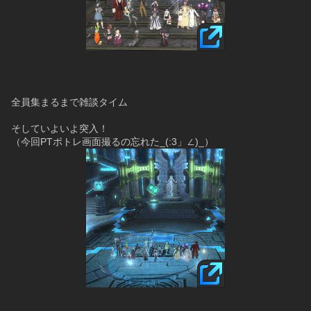
全員集まるまで雑談タイム
そしていよいよ突入！
（今回PTポトレ画面撮るの忘れた_(:3」∠)_）