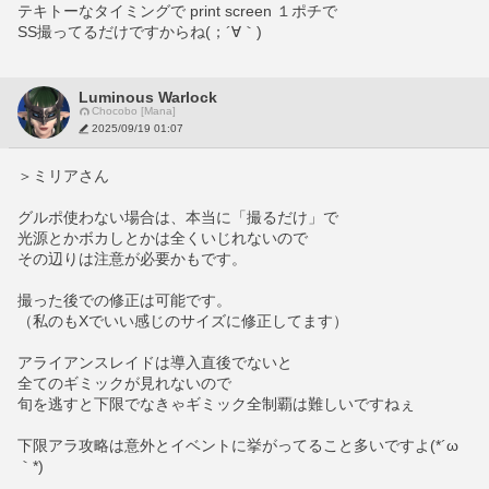
テキトーなタイミングで print screen １ポチで
SS撮ってるだけですからね(；´∀｀)
Luminous Warlock
Chocobo [Mana]
2025/09/19 01:07
＞ミリアさん
グルポ使わない場合は、本当に「撮るだけ」で
光源とかボカしとかは全くいじれないので
その辺りは注意が必要かもです。
撮った後での修正は可能です。
（私のもXでいい感じのサイズに修正してます）
アライアンスレイドは導入直後でないと
全てのギミックが見れないので
旬を逃すと下限でなきゃギミック全制覇は難しいですねぇ
下限アラ攻略は意外とイベントに挙がってること多いですよ(*´ω
｀*)