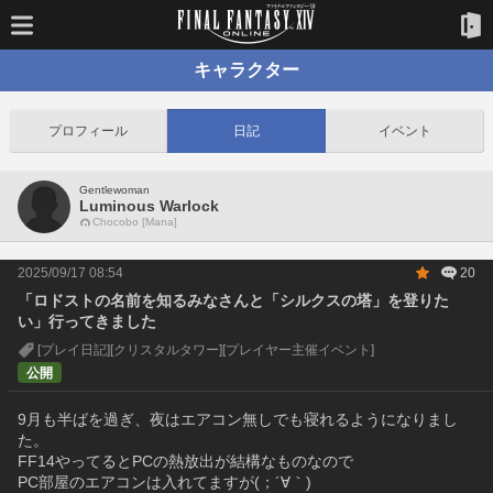
キャラクター
プロフィール
日記
イベント
Gentlewoman
Luminous Warlock
Chocobo [Mana]
2025/09/17 08:54
20
「ロドストの名前を知るみなさんと「シルクスの塔」を登りた
い」行ってきました
[プレイ日記]
[クリスタルタワー]
[プレイヤー主催イベント]
公開
9月も半ばを過ぎ、夜はエアコン無しでも寝れるようになりまし
た。
FF14やってるとPCの熱放出が結構なものなので
PC部屋のエアコンは入れてますが(；´∀｀)