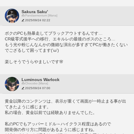
Sakura Saku'
Pandaemonium [Mana]
2025/09/24 02:22
ボクのPCも熱暴走してブラックアウトするんです…
CR級零式後半への移行、エキルレの最後のボスのところ…
もう光や粉じんなんかの微細な演出が多すぎてPCが働きたくない
でござるして困ってます('ω')
楽しそうでうらやましいです🌸
Luminous Warlock
Chocobo [Mana]
2025/09/24 07:00
黄金以降のコンテンツは、表示が重くて画面が一時止まる事が出
てきたように感じます。
私の場合、黄金以前では経験ありませんでした。
私のPCでもアッパーミドル～ハイクラス程度はあるので
開発側の作り方に問題があるように感じますね。