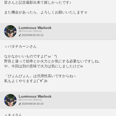
皆さんと記念撮影出来て嬉しかったです♪
また機会があったら、よろしくお願いいたします☺️
Luminous Warlock
Chocobo [Mana]
2025/09/18 03:12
＞バタチカーンさん
なかなかいいものですよ(*´ω｀*)
野良と違って効率とか火力とか気にする必要ないですしね。
や、今回は別の意味で火力は気にしましたけどw
「ぴょんぴょん」は汎用性高いですからね～
私もよくやりますよ(ﾟ∀ﾟ)b
Luminous Warlock
Chocobo [Mana]
2025/09/18 03:15
＞キメさん