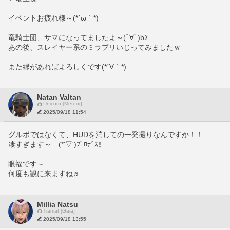
イベントお疲れ様～(*´ω｀*)
竜騎士団、サマになってましたよ～(ﾟ∀ﾟ)bΣ
あの後、スレイヤー系のミラプリいじってみましたｗ
また縁があればよろしくです(*´∀｀*)
Natan Valtan
Unicorn [Meteor]
2025/09/18 11:54
グルポではなくて、HUDを消しての一発撮りなんですか！！
凄すぎます～　(*'▽')ﾌﾟﾛﾃﾞｽ‼
眼福です～
何度も観に来ますね♬
Millia Natsu
Tiamat [Gaia]
2025/09/18 13:55