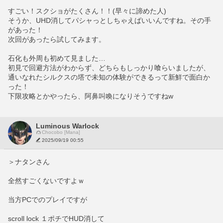
すごい！スクショがたくさん！！(早々に諦めた人)
そうか、UHD消してパシャっとしちゃえばいいんですね。その手
があった！
次回があったら試してみます。
石化も外周も初めて見ました…
初見で回避方法がわからず、どちらもしっかり喰らいましたが、
通いなれたシルクスの塔で未知の体験ができるって新鮮で面白か
った！
下限攻略とかやったら、阿鼻叫喚になりそうですねw
Luminous Warlock
Chocobo [Mana]
2025/09/19 00:55
＞ナタンさん
全然すごくないですよｗ
当方PCでのプレイですが
scroll lock １ポチでHUD消して