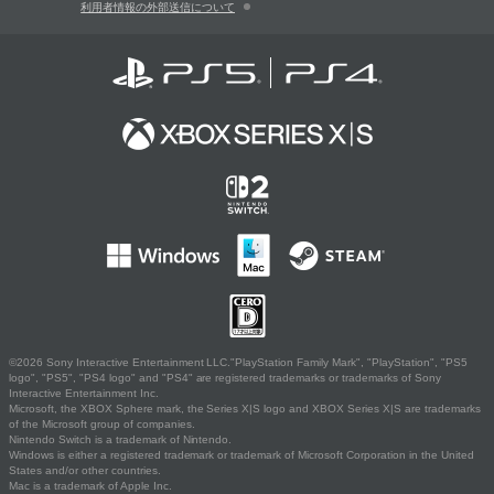
利用者情報の外部送信について
©2026 Sony Interactive Entertainment LLC."PlayStation Family Mark", "PlayStation", "PS5
logo", "PS5", "PS4 logo" and "PS4" are registered trademarks or trademarks of Sony
Interactive Entertainment Inc.
Microsoft, the XBOX Sphere mark, the Series X|S logo and XBOX Series X|S are trademarks
of the Microsoft group of companies.
Nintendo Switch is a trademark of Nintendo.
Windows is either a registered trademark or trademark of Microsoft Corporation in the United
States and/or other countries.
Mac is a trademark of Apple Inc.