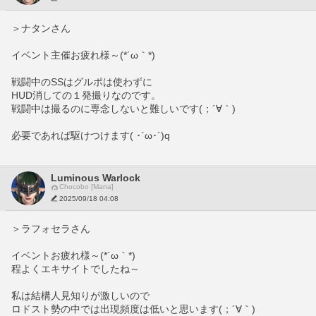
＞ナタンさん
イベント主催お疲れ様～(*´ω｀*)
戦闘中のSSはグルポは使わずに
HUD消しての１発撮りなのです。
戦闘中は撮るのに専念しないと難しいです(；´∀｀)
必要であれば駆けつけます( ･`ω･´)q
Luminous Warlock
Chocobo [Mana]
2025/09/18 04:08
＞ラフォセラさん
イベントお疲れ様～(*´ω｀*)
程よくエキサイトでしたね～
私は結構人見知りが激しいので
ロドスト勢の中では出現頻度は低いと思います(；´∀｀)