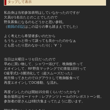
タップして表示
私自身は当初参加表明はしていなかったのですが
欠員が1名出たとのことでしたので
野良募集になるのもどうかと思い参戦。
（
前回の日記
はこの辺りの事も踏まえてでした）
よく考えたら希望者多いのだから
もうちょっと待って譲っても良かったのかなぁ
とも思ったり思わなかったり(；´∀｀)
当日は火曜日＝リセ日だったので
早めに買い物して、シャワー浴びて、晩御飯作って
エオインして、RF野良マッチングで幻青龍1回行って
C級零式1~3層消化して（超スムーズだった）
相方帰ってきたのでログアウトして晩御飯食べて
再度エオインしてDC移動、な流れ。
再度インしたのは開始15分前くらいだったかな？
集合場所はモードゥナ：レブナンツトールのテレポストーン前。
参加者の皆さんは8割方集まってたように思います。