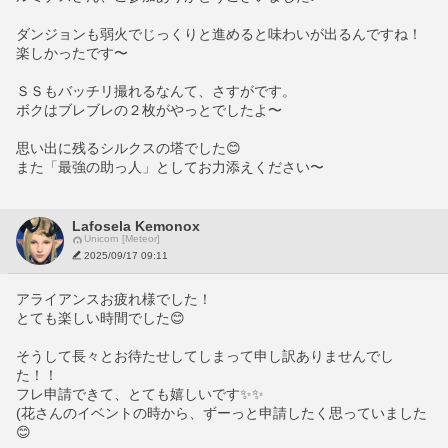
ダンジョンも弱火でじっくりと進めると味わいが出るんですね！
楽しかったです〜
ＳＳもバッチリ撮れるなんて、さすがです。
ボクはブレブレの２枚がやっとでしたよ〜
思い出に残るシルクスの塔でした😊
また「最強の助っ人」としてお力添えください〜
Lafosela Kemonox
Unicorn [Meteor]
2025/09/17 09:11
アライアンスお疲れ様でした！
とても楽しい時間でした😊
そうして長々とお待たせしてしまって申し訳ありませんでし
た！！
フレ申請できて、とても嬉しいです✨✨
(花さんのイベントの時から、ずーっと申請したく思っていました
😊