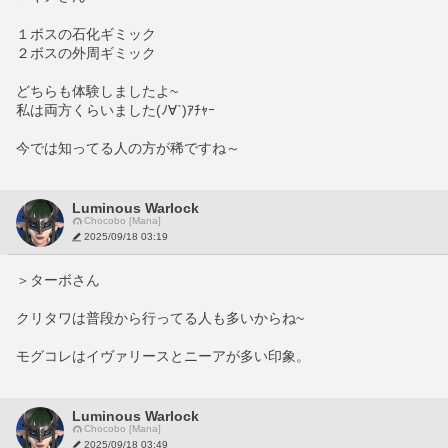
１ボスの石化ギミック
２ボスの外周ギミック
どちらも体験しましたよ~
私は両方くらいました(ﾉ∀`)ｱﾁｬｰ
今では知ってる人の方が稀ですね～
Luminous Warlock
Chocobo [Mana]
2025/09/18 03:19
＞ターボさん
クリタワは普段から行ってる人も多いからね~
モグコレはイヴァリースとニーアが多い印象。
Luminous Warlock
Chocobo [Mana]
2025/09/18 03:49