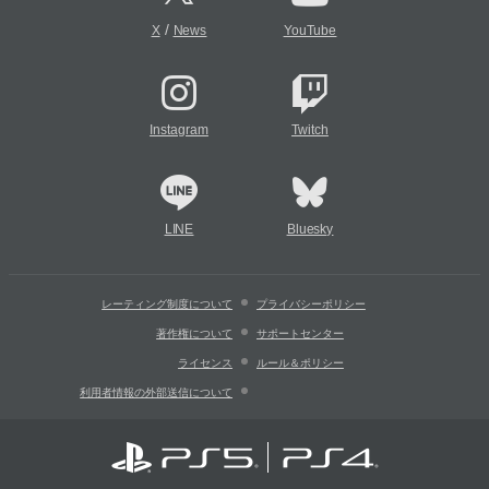
/
X
News
YouTube
Instagram
Twitch
LINE
Bluesky
レーティング制度について
プライバシーポリシー
著作権について
サポートセンター
ライセンス
ルール＆ポリシー
利用者情報の外部送信について