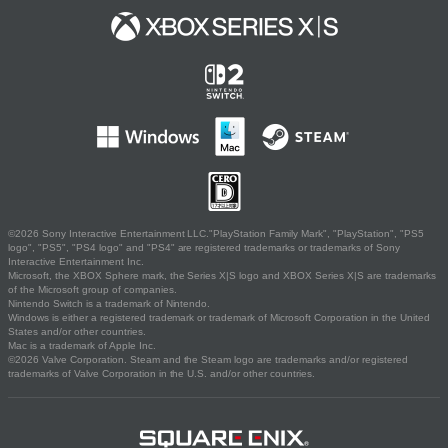
©2026 Sony Interactive Entertainment LLC."PlayStation Family Mark", "PlayStation", "PS5
logo", "PS5", "PS4 logo" and "PS4" are registered trademarks or trademarks of Sony
Interactive Entertainment Inc.
Microsoft, the XBOX Sphere mark, the Series X|S logo and XBOX Series X|S are trademarks
of the Microsoft group of companies.
Nintendo Switch is a trademark of Nintendo.
Windows is either a registered trademark or trademark of Microsoft Corporation in the United
States and/or other countries.
Mac is a trademark of Apple Inc.
©2026 Valve Corporation. Steam and the Steam logo are trademarks and/or registered
trademarks of Valve Corporation in the U.S. and/or other countries.