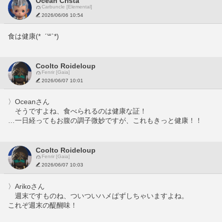
Ocean Crista
Carbuncle [Elemental]
2026/06/06 10:54
食は健康(*  ˊ꒳ˋ*)
Coolto Roideloup
Fenrir [Gaia]
2026/06/07 10:01
〉Oceanさん
　そうですよね、食べられるのは健康な証！
…一日経ってもお腹の調子微妙ですが、これもきっと健康！！
Coolto Roideloup
Fenrir [Gaia]
2026/06/07 10:03
〉Arikoさん
　週末ですものね、ついついハメぱずしちゃいますよね。
これぞ週末の醍醐味！