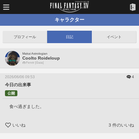
キャラクター
プロフィール
日記
イベント
Makai Astrologian
Coolto Roideloup
Fenrir [Gaia]
2026/06/06 09:53
4
今日の出来事
公開
　食べ過ぎました。
いいね
3
件のいいね