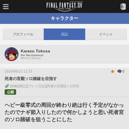
キャラクター
プロフィール
日記
イベント
Karasu Tokusa
the Necromancer
Ixion [Mana]
2026/06/13 12:32
0
死者の宮殿ソロ踏破を目指す
[攻略]
[雑記]
[プレイ日記]
[死者の宮殿]
[ソロDD]
公開
ヘビー級零式の周回が終わり絶は行く予定がなかっ
たのでナギ節入りしたので何かしようと思い死者宮
のソロ踏破を狙うことにした