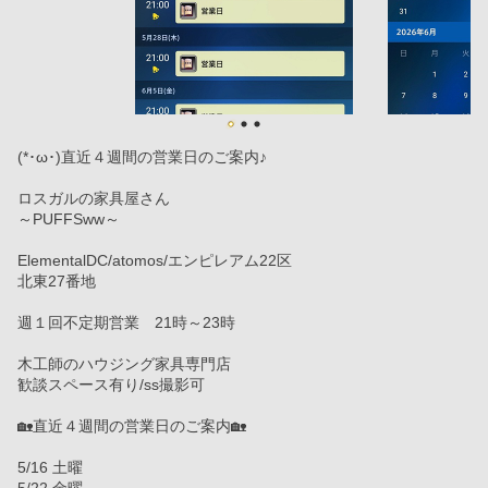
(*･ω･)直近４週間の営業日のご案内♪
ロスガルの家具屋さん
～PUFFSww～
ElementalDC/atomos/エンピレアム22区
北東27番地
週１回不定期営業　21時～23時
木工師のハウジング家具専門店
歓談スペース有り/ss撮影可
🏡直近４週間の営業日のご案内🏡
5/16 土曜