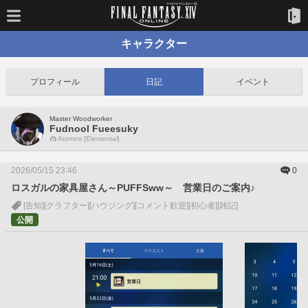
キャラクター
プロフィール
日記
イベント
Master Woodworker
Fudnool Fueesuky
Atomos [Elemental]
2026/05/15 23:46
0
ロスガルの家具屋さん～PUFFSww～ 営業日のご案内♪
[告知]
[クラフター]
[ハウジング]
[コメント歓迎]
[初心者]
[雑記]
公開