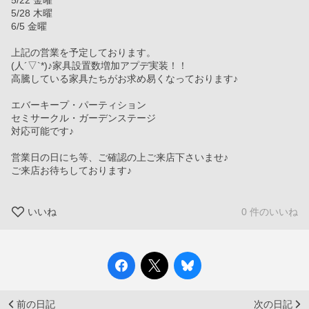
5/22 金曜
5/28 木曜
6/5 金曜
上記の営業を予定しております。
(人´▽`*)♪家具設置数増加アプデ実装！！
高騰している家具たちがお求め易くなっております♪
エバーキープ・パーティション
セミサークル・ガーデンステージ
対応可能です♪
営業日の日にち等、ご確認の上ご来店下さいませ♪
ご来店お待ちしております♪
いいね
0 件のいいね
前の日記
次の日記