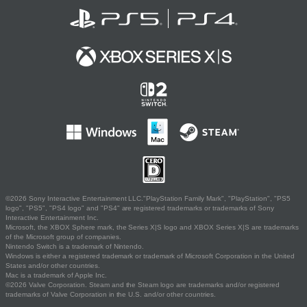
©2026 Sony Interactive Entertainment LLC."PlayStation Family Mark", "PlayStation", "PS5
logo", "PS5", "PS4 logo" and "PS4" are registered trademarks or trademarks of Sony
Interactive Entertainment Inc.
Microsoft, the XBOX Sphere mark, the Series X|S logo and XBOX Series X|S are trademarks
of the Microsoft group of companies.
Nintendo Switch is a trademark of Nintendo.
Windows is either a registered trademark or trademark of Microsoft Corporation in the United
States and/or other countries.
Mac is a trademark of Apple Inc.
©2026 Valve Corporation. Steam and the Steam logo are trademarks and/or registered
trademarks of Valve Corporation in the U.S. and/or other countries.