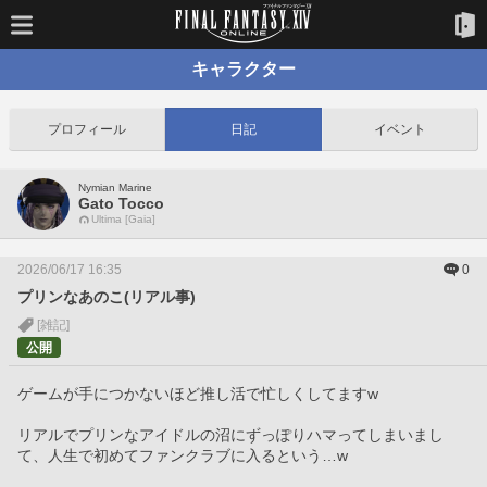
キャラクター
プロフィール
日記
イベント
Nymian Marine
Gato Tocco
Ultima [Gaia]
2026/06/17 16:35
0
プリンなあのこ(リアル事)
[雑記]
公開
ゲームが手につかないほど推し活で忙しくしてますw
リアルでプリンなアイドルの沼にずっぽりハマってしまいまし
て、人生で初めてファンクラブに入るという…w