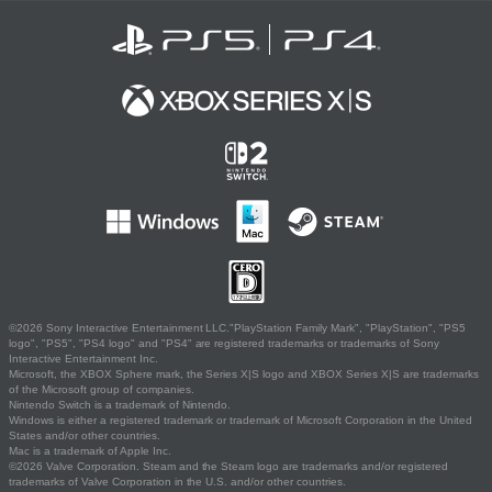
©2026 Sony Interactive Entertainment LLC."PlayStation Family Mark", "PlayStation", "PS5
logo", "PS5", "PS4 logo" and "PS4" are registered trademarks or trademarks of Sony
Interactive Entertainment Inc.
Microsoft, the XBOX Sphere mark, the Series X|S logo and XBOX Series X|S are trademarks
of the Microsoft group of companies.
Nintendo Switch is a trademark of Nintendo.
Windows is either a registered trademark or trademark of Microsoft Corporation in the United
States and/or other countries.
Mac is a trademark of Apple Inc.
©2026 Valve Corporation. Steam and the Steam logo are trademarks and/or registered
trademarks of Valve Corporation in the U.S. and/or other countries.