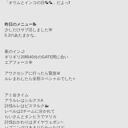
「オウムとインコの日🦜🦜」だよっ❗️
昨日のメニュー📝
少しだけサブ活しました🌸
5.2のあたまかな。
夜のイン🌙
ギリギリ20時40分のGATE間に合い
エアフォース🎯
アウクセシアに行ったら緊急🚨
ルレまわしたら全部スペシャルでした⭐️
アミ会タイム
アラルレはシルクスA
討伐ルレはビスマルク🐳
レベルは2チームに分かれて
らいさんとタンヒラでマリカ
討伐おかわりはダイヤウェポン✨
ハプニングはあまりなかったけど