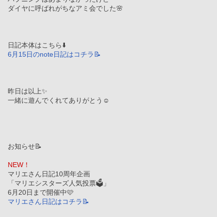
ダイヤに呼ばれがちなアミ会でした🌸
日記本体はこちら⬇️
6月15日のnote日記はコチラ📝
昨日は以上✨
一緒に遊んでくれてありがとう☺️
お知らせ📝
NEW！
マリエさん日記10周年企画
「マリエシスターズ人気投票🗳️」
6月20日まで開催中🩷
マリエさん日記はコチラ📝