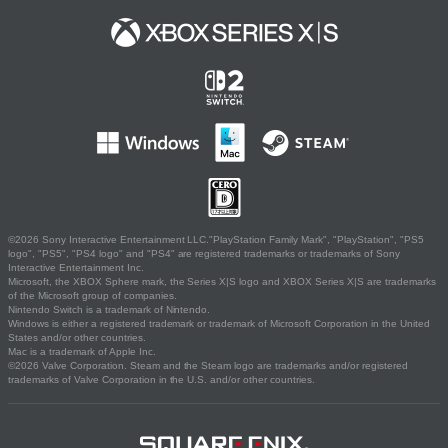
©2026 Sony Interactive Entertainment LLC."PlayStation Family Mark", "PlayStation", "PS5
logo", "PS5", "PS4 logo" and "PS4" are registered trademarks or trademarks of Sony
Interactive Entertainment Inc.
Microsoft, the XBOX Sphere mark, the Series X|S logo and XBOX Series X|S are trademarks
of the Microsoft group of companies.
Nintendo Switch is a trademark of Nintendo.
Windows is either a registered trademark or trademark of Microsoft Corporation in the United
States and/or other countries.
Mac is a trademark of Apple Inc.
©2026 Valve Corporation. Steam and the Steam logo are trademarks and/or registered
trademarks of Valve Corporation in the U.S. and/or other countries.