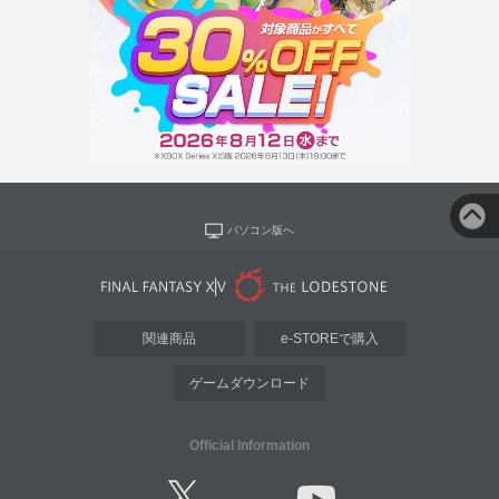
パソコン版へ
関連商品
e-STOREで購入
ゲームダウンロード
Official Information