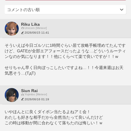
Riku Lika
Unicorn [Meteor]
2026/06/15 11:41
そういえば今日ゴルソに1時間ぐらい居て攻略手帳埋めてたんです
けど、GATEが全部エアフォースだったような…どういうルーティ
ンなのか気になります！！他にくらべて楽で良いですが！！w
せりちゃん早く日向ぼっこしたいですよね…！！今週来週はお天
気悪そう…(TдT)
Siun Rai
Yojimbo [Meteor]
2026/06/16 01:19
いやほんとに良くダイポン当たるよねアミ会！
わたしも好きな相手だから全然当たって良いんだけど
この時は移動が間に合わなくて落ちたのは悔しい！ｗ