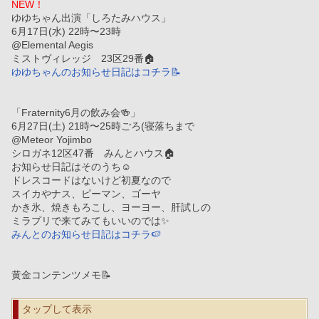
NEW！
ゆゆちゃん出演「しろたみハウス」
6月17日(水) 22時〜23時
@Elemental Aegis
ミストヴィレッジ　23区29番🏠
ゆゆちゃんのお知らせ日記はコチラ📝
「Fraternity6月の飲み会🍻」
6月27日(土) 21時〜25時ごろ(寝落ちまで
@Meteor Yojimbo
シロガネ12区47番　みんとハウス🏠
お知らせ日記はそのうち☺️
ドレスコードはないけど初夏なので
スイカやナス、ピーマン、ゴーヤ
かき氷、焼きもろこし、ヨーヨー、肝試しの
ミラプリで来てみてもいいのでは✨
みんとのお知らせ日記はコチラ🍉
黄金コンテンツメモ📝
タップして表示