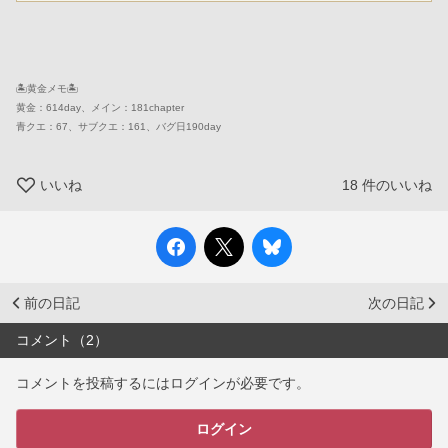
🏝️黄金メモ🏝️
黄金：614day、メイン：181chapter
青クエ：67、サブクエ：161、バグ日190day
いいね
18
件のいいね
前の日記
次の日記
コメント（2）
コメントを投稿するにはログインが必要です。
ログイン