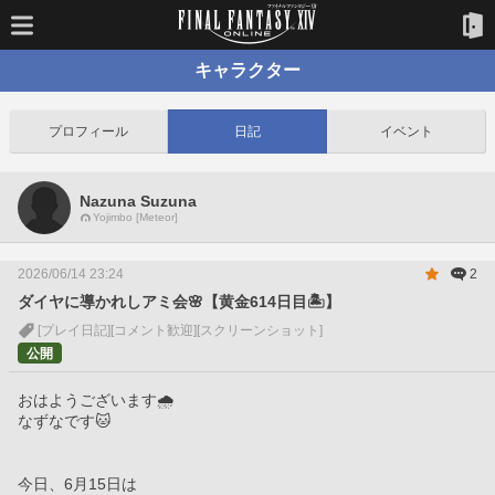
キャラクター
プロフィール
日記
イベント
Nazuna Suzuna
Yojimbo [Meteor]
2026/06/14 23:24
2
ダイヤに導かれしアミ会🌸【黄金614日目🏝️】
[プレイ日記]
[コメント歓迎]
[スクリーンショット]
公開
おはようございます🌧️
なずなです🐱
今日、6月15日は