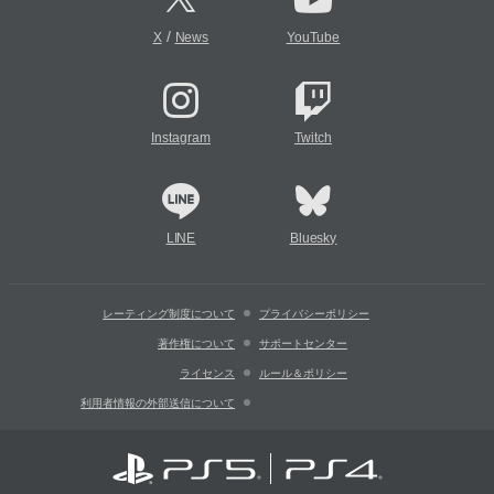
/
X
News
YouTube
Instagram
Twitch
LINE
Bluesky
レーティング制度について
プライバシーポリシー
著作権について
サポートセンター
ライセンス
ルール＆ポリシー
利用者情報の外部送信について