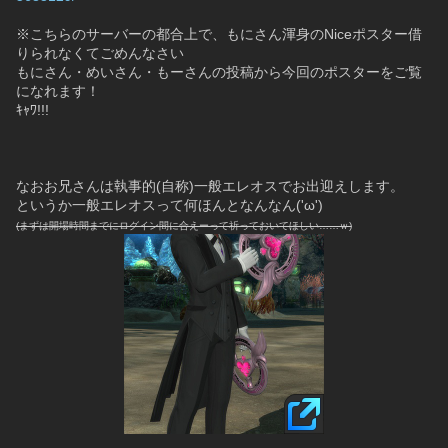
※こちらのサーバーの都合上で、もにさん渾身のNiceポスター借
りられなくてごめんなさい
もにさん・めいさん・もーさんの投稿から今回のポスターをご覧
になれます！
ｷｬﾜ!!!
なおお兄さんは執事的(自称)一般エレオスでお出迎えします。
というか一般エレオスって何ほんとなんなん('ω')
(まずは開場時間までにログイン間に合えーって祈っておいてほしい……ｗ)