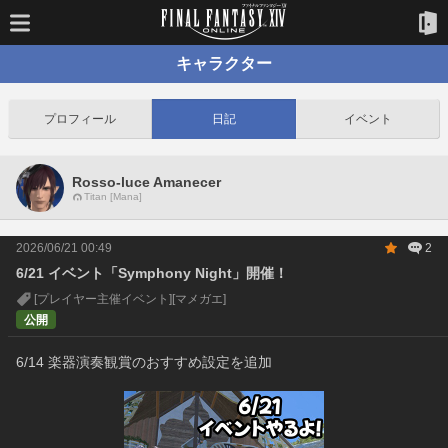
キャラクター
プロフィール
日記
イベント
Rosso-luce Amanecer
Titan [Mana]
2026/06/21 00:49
2
6/21 イベント「Symphony Night」開催！
[プレイヤー主催イベント]
[マメガエ]
公開
6/14 楽器演奏観賞のおすすめ設定を追加