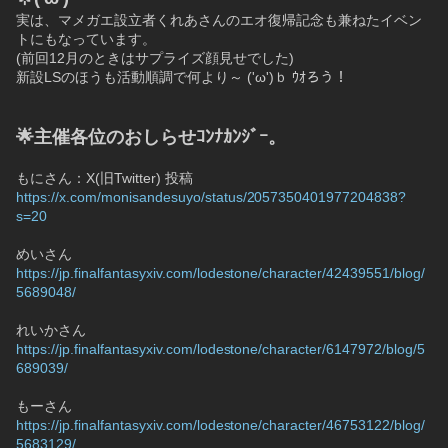
実は、マメガエ設立者くれあさんのエオ復帰記念も兼ねたイベン
トにもなっています。
(前回12月のときはサプライズ顔見せでした)
新設LSのほうも活動順調で何より～ ('ω')ｂ ｳｵろう！
🌟主催各位のおしらせｺﾝﾅｶﾝｼﾞｰ。
もにさん：X(旧Twitter) 投稿
https://x.com/monisandesuyo/status/2057350401977204838?
s=20
めいさん
https://jp.finalfantasyxiv.com/lodestone/character/42439551/blog/
5689048/
れいかさん
https://jp.finalfantasyxiv.com/lodestone/character/6147972/blog/5
689039/
もーさん
https://jp.finalfantasyxiv.com/lodestone/character/46753122/blog/
5683129/