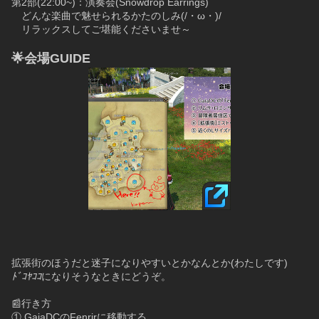
第2部(22:00~)：演奏会(Snowdrop Earrings)
　どんな楽曲で魅せられるかたのしみ(/・ω・)/
　リラックスしてご堪能くださいませ～
🌟会場GUIDE
拡張街のほうだと迷子になりやすいとかなんとか(わたしです)
ﾄﾞｺﾔｺｺ
になりそうなときにどうぞ。
📰行き方
① GaiaDCのFenrirに移動する