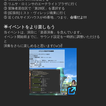
② リムサ・ロミンサのエーテライトプラザに行く
③ 冒険者居住区で「第28区」を選択する
④ [拡張街]ミスト・ヴィレッジ南東に行く
⑤ 近くのLサイズハウスが45番地…つまり、
会場だよ!!!
🌟イベントをより楽しもう
当イベントは、演目に「楽器演奏」を含んでいます。
イベント開始前までに、サウンド設定を一時的に調整いただける
と
演奏をさらに楽しめると思います('ω')✌️