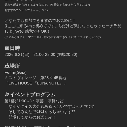
週末各所まわられてるようなので、PT募集で見かけたら見てみよう
おすすめコンテンツよ～～(∩´∀｀)∩
どなたでも参加できますのでお気軽に！
🔃ここに来るのは初めてです。🔃だけど気になっちゃったーチラ見
しよ( 'ω')σ 感覚でもOK！
(リアルと同じく、マナーTPOは持ち合わせてきてくださいね それくらいか)
📅日時
2026.6.21(日)　21:00-23:00 (開場20:30)
🎪場所
Fenrir(Gaia)
ミストヴィレッジ　第28区 45番地
「LIVE HOUSE 『LUNA NOTE』」
🎉イベントプログラム
第1部(21:00～)：演芸・演舞など
　なんかクイズ大会もあるらしいですよっとマジ⁉
　そしてみんなでｳｵｳｵやっちゃいます!?
　開場してからのお楽しみ！