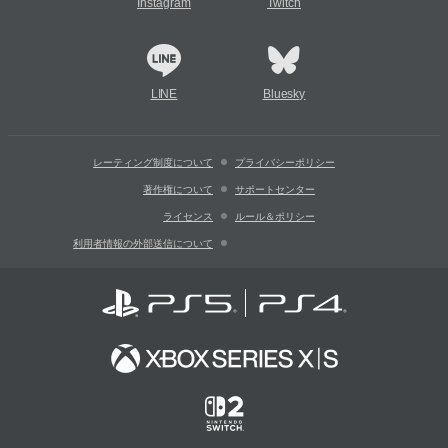
Instagram
Twitch
LINE
Bluesky
レーティング制度について
プライバシーポリシー
著作権について
サポートセンター
ライセンス
ルール＆ポリシー
利用者情報の外部送信について