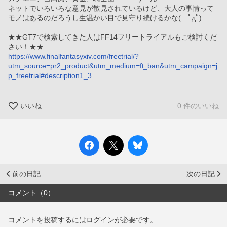
ネットでいろいろな意見が散見されているけど、大人の事情って
モノはあるのだろうし生温かい目で見守り続けるかな(　ﾟдﾟ)
★★GT7で検索してきた人はFF14フリートライアルもご検討くだ
さい！★★
https://www.finalfantasyxiv.com/freetrial/?
utm_source=pr2_product&utm_medium=ft_ban&utm_campaign=j
p_freetrial#description1_3
いいね
0 件のいいね
前の日記
次の日記
コメント（0）
コメントを投稿するにはログインが必要です。