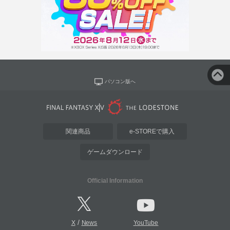
パソコン版へ
関連商品
e-STOREで購入
ゲームダウンロード
Official Information
/
X
News
YouTube