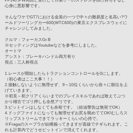
FF14のPW周回と並行して作業ゲーのストレスを掛け持ちすると
心身に悪影響です。
そんなワケでGT7における金策の一つで中々の難易度と名高い?ワ
ールドツーリングカー600(WTC600)の東京エクスプレスウェイに
チャレンジしてみました。
クルマ：フォーカスGr.B
※セッティングはYoutubeなどを参考にしました。
オートマ
アシスト：ブレーキハンドル両方有り
視点：三人称視点
1.レースが開始したらトラクションコントロールを0にします。
（初心者はここ大事！！）
2.接触しないように無理せず、9～10位くらいから徐々に順位を上
げていきます。
※初見～初クリアくらいまでのプレイスキルであれば敢えてぶつ
かり稽古でゴリ押しも全然アリです。
3.ピットインはしなくても余裕です。（給油警告は無視でOK）
4.ドッグファイトになっても無理せずお尻を眺めててOK!むしろス
リップストリームできてラッキーくらいの心持で。
※Fragaのスープラが結構煽ってきますが直線でチギられます。こ
れも計算内でどうせピットインで消えてくれます。