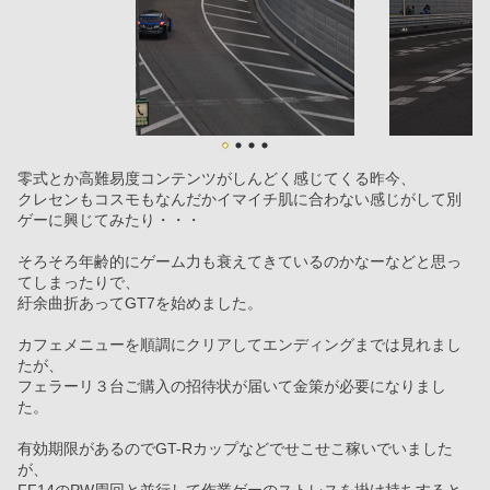
零式とか高難易度コンテンツがしんどく感じてくる昨今、
クレセンもコスモもなんだかイマイチ肌に合わない感じがして別
ゲーに興じてみたり・・・
そろそろ年齢的にゲーム力も衰えてきているのかなーなどと思っ
てしまったりで、
紆余曲折あってGT7を始めました。
カフェメニューを順調にクリアしてエンディングまでは見れまし
たが、
フェラーリ３台ご購入の招待状が届いて金策が必要になりまし
た。
有効期限があるのでGT-Rカップなどでせこせこ稼いでいました
が、