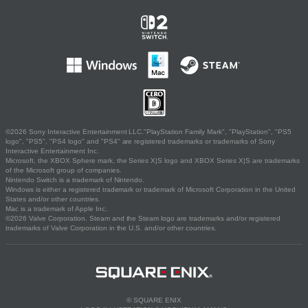
©2026 Sony Interactive Entertainment LLC."PlayStation Family Mark", "PlayStation", "PS5
logo", "PS5", "PS4 logo" and "PS4" are registered trademarks or trademarks of Sony
Interactive Entertainment Inc.
Microsoft, the XBOX Sphere mark, the Series X|S logo and XBOX Series X|S are trademarks
of the Microsoft group of companies.
Nintendo Switch is a trademark of Nintendo.
Windows is either a registered trademark or trademark of Microsoft Corporation in the United
States and/or other countries.
Mac is a trademark of Apple Inc.
©2026 Valve Corporation. Steam and the Steam logo are trademarks and/or registered
trademarks of Valve Corporation in the U.S. and/or other countries.
© SQUARE ENIX