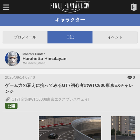
キャラクター
プロフィール
日記
イベント
Monster Hunter
Harahetta Himalayan
Hades [Mana]
2025/09/14 08:40
0
ゲーム力の衰えに抗ってみるGT7初心者のWTC600東京EXチャレ
ンジ
[GT7]
[金策]
[WTC600]
[東京エクスプレスウェイ]
公開