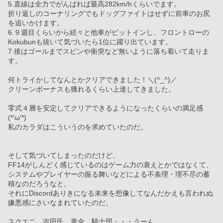
5.直線は全力でがんばれば最高282km/hくらいでます。
折り返しのコーナリングでもドッグファイトはせずに前車のお尻
を追いかけます。
6.９週目くらいから続々と他車がピットインし、フロントローの
Kokubunも抜いて気づいたら1位に躍り出ています。
7.後はゴールまでスピンや衝突など無いように落ち着いて走りま
す。
何トライかしてなんとかクリアできました！＼(^_^)／
クリーンボーナスも獲れるくらい上達してきました。
零式４層を安定してクリアできるようになったくらいの満足感
(*'ω'*)
私のカラダはこういうのを求めていたのだ。
そして気づいてしまったのだけど、
FF14がしんどく感じているのはゲーム力の衰えとかではなくて、
システムやプレイヤーの振る舞いなどによる不条理・理不尽の蓄
積なのだろうなと。
それにDiscordありきになる未来を想像してなんだかえも言われぬ
嫌悪感にさいなまれていたのだ。
スクエニ、吉田氏、黄金、騎士団・・・うーん