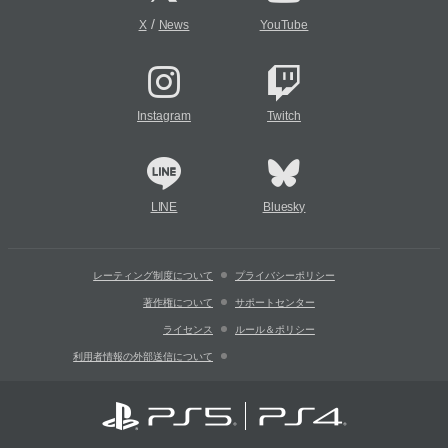
/
X
News
YouTube
Instagram
Twitch
LINE
Bluesky
レーティング制度について
プライバシーポリシー
著作権について
サポートセンター
ライセンス
ルール＆ポリシー
利用者情報の外部送信について