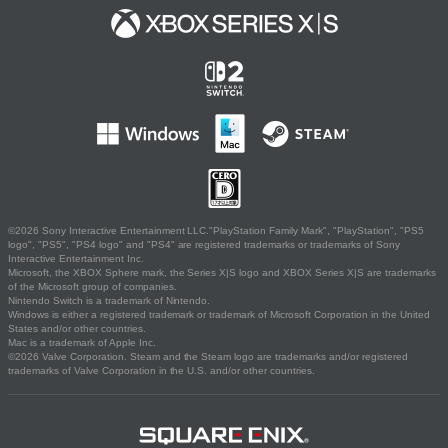
©2026 Sony Interactive Entertainment LLC."PlayStation Family Mark", "PlayStation", "PS5
logo", "PS5", "PS4 logo" and "PS4" are registered trademarks or trademarks of Sony
Interactive Entertainment Inc.
Microsoft, the XBOX Sphere mark, the Series X|S logo and XBOX Series X|S are trademarks
of the Microsoft group of companies.
Nintendo Switch is a trademark of Nintendo.
Windows is either a registered trademark or trademark of Microsoft Corporation in the United
States and/or other countries.
Mac is a trademark of Apple Inc.
©2026 Valve Corporation. Steam and the Steam logo are trademarks and/or registered
trademarks of Valve Corporation in the U.S. and/or other countries.