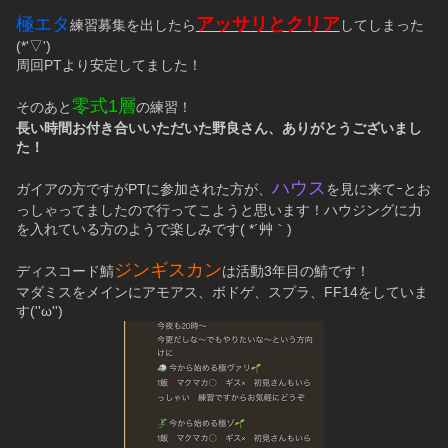
極エタ
アッサリとクリア
練習募集を出したら
してしまった
(*'▽')
周回PTより安定してました！
零式1層
そのあと
の練習！
長い時間お付き合いいただいた野良さん、ありがとうございまし
た！
ハウス
ガイアの方ですがPTに参加された方が、
を見に来てｰとお
っしゃってましたので行ってこようと思います！ハウジングに力
を入れている方のようで楽しみです( *´艸｀)
ジンギスカン
ディスコード鯖
は活動3年目の鯖です！
マダミスをメインにアモアス、ボドゲ、スプラ、FF14をしていま
す(''ω'')