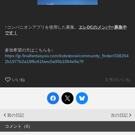
↑コンパニオンアプリを使用した募集。
エレDCのメンバー募集中
です！
参加希望の方はこちらを↓
https://jp.finalfantasyxiv.com/lodestone/community_finder/338264
2b1977b2a18f6c61faec0a95b1064e9a7f/
いいね
0 件のいいね
前の日記
次の日記
コメント（0）