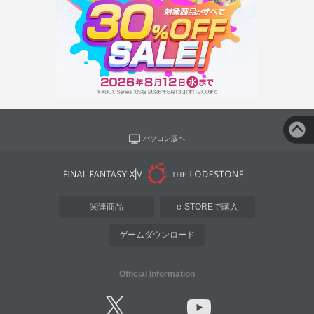
パソコン版へ
関連商品
e-STOREで購入
ゲームダウンロード
Official Information