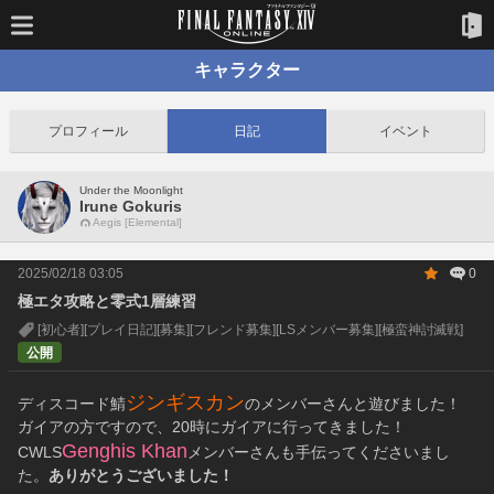
キャラクター
プロフィール
日記
イベント
Under the Moonlight
Irune Gokuris
Aegis [Elemental]
2025/02/18 03:05
0
極エタ攻略と零式1層練習
[初心者]
[プレイ日記]
[募集]
[フレンド募集]
[LSメンバー募集]
[極蛮神討滅戦]
公開
ジンギスカン
ディスコード鯖
のメンバーさんと遊びました！
ガイアの方ですので、20時にガイアに行ってきました！
Genghis Khan
CWLS
メンバーさんも手伝ってくださいまし
た。
ありがとうございました！