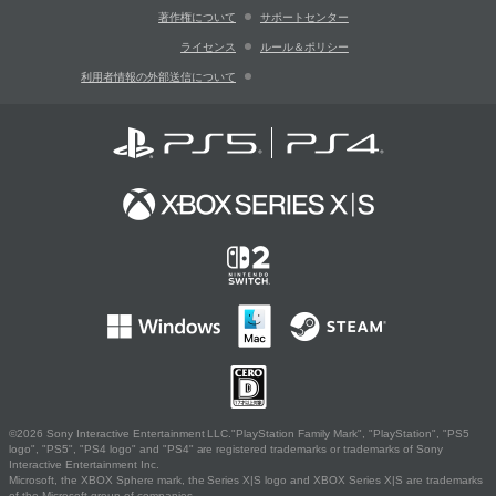
著作権について
サポートセンター
ライセンス
ルール＆ポリシー
利用者情報の外部送信について
©2026 Sony Interactive Entertainment LLC."PlayStation Family Mark", "PlayStation", "PS5
logo", "PS5", "PS4 logo" and "PS4" are registered trademarks or trademarks of Sony
Interactive Entertainment Inc.
Microsoft, the XBOX Sphere mark, the Series X|S logo and XBOX Series X|S are trademarks
of the Microsoft group of companies.