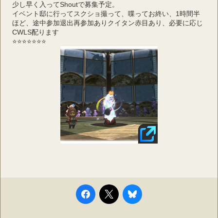
少し早く入ってShoutで募集予定。
イベント邸に行ってスクショ撮って、喋ってお終い、1時間半
ほど、途中参加退出再参加ありクイタン赤目あり、必要に応じ
CWLS配ります
⭐️⭐️⭐️⭐️⭐️⭐️⭐️