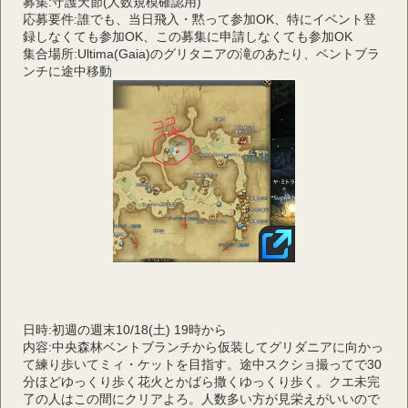
募集:守護天節(人数規模確認用)
応募要件:誰でも、当日飛入・黙って参加OK、特にイベント登
録しなくても参加OK、この募集に申請しなくても参加OK
集合場所:Ultima(Gaia)のグリタニアの滝のあたり、ベントブラ
ンチに途中移動
日時:初週の週末10/18(土) 19時から
内容:中央森林ベントブランチから仮装してグリダニアに向かっ
て練り歩いてミィ・ケットを目指す。途中スクショ撮ってで30
分ほどゆっくり歩く花火とかばら撒くゆっくり歩く。クエ未完
了の人はこの間にクリアよろ。人数多い方が見栄えがいいので