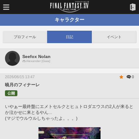
キャラクター
プロフィール
日記
イベント
Seefox Nolan
Alexander [Gaia]
2026/06/15 13:47
0
暁月のフィナーレ
公開
いやぁー最終盤にエメトセルクとヒュトロダエウスの2人が来ると
か泣かせに来とるやん...
(マジでウルウルしちゃったよ。。。)