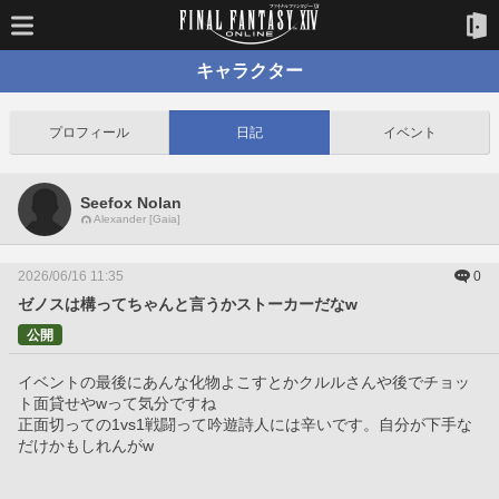
キャラクター
プロフィール
日記
イベント
Seefox Nolan
Alexander [Gaia]
2026/06/16 11:35
0
ゼノスは構ってちゃんと言うかストーカーだなw
公開
イベントの最後にあんな化物よこすとかクルルさんや後でチョッ
ト面貸せやwって気分ですね
正面切っての1vs1戦闘って吟遊詩人には辛いです。自分が下手な
だけかもしれんがw