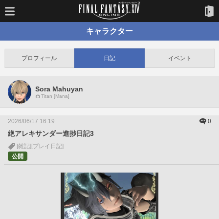
キャラクター
プロフィール
日記
イベント
Sora Mahuyan
Titan [Mana]
2026/06/17 16:19
0
絶アレキサンダー進捗日記3
[雑記]
[プレイ日記]
公開