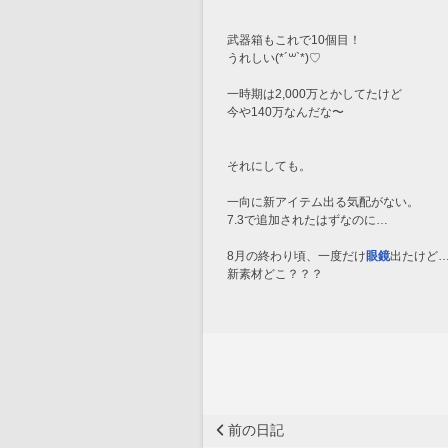
武器箱もこれで10個目！
うれしい(*´꒳`*)♡
一時期は2,000万とかしてたけど
今や140万なんだな〜
それにしても。
一向に新アイテム出る気配がない。
7.3で追加されたはずなのに…
8月の終わり頃、一度だけ
眼鏡
出たけど
新素材どこ？？？
前の日記