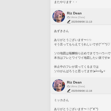
またやります・・
Riz Dean
Ultima [Gaia]
2025/09/08 11:13
あずきさん
ありがとうございます〜✨️✨️
そう言ってもらえてうれしいです(*´꒳`*)♡
ソロ地図は報酬独り占めできてウハウハで
本当はフレとワイワイ地図したい派ですw
休止中のフレが戻ってくるまでは
ソロがんばろうと思ってます(๑•̀ㅂ•́)و✧
Riz Dean
Ultima [Gaia]
2025/09/08 11:16
ミッカさん
ありがとうございます〜！(*´∀`*)