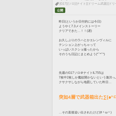
[G17]
[ソロ]
[ナイト]
[ドリーム武器]
[ドリ
公開
昨日(というか日付的には今日)
ようやく7.3メインストーリー
クリアできた…！！(遅)
お久しぶりのラハとかエレンヴィルに
テンション上がっちゃって
いっぱいスクショ撮ったから
そのうち日記にまとめよう(*´꒳`*)
先週のG17ソロ＠ナイトIL755は
7枚中2枚しか魔紋開かないという激渋っ
クサクサしながら地図していた昨日…
突如4層で武器箱出た∑(๑°ㅁ
…その直後追い出されたけど(#＾ω＾)