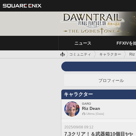
ニュース
FFXIVを
コミュニティ
キャラクター
Riz
プロフィール
キャラクター
GARO
Riz Dean
Ultima [Gaia]
2025/09/08 09:12
7.3クリア！＆武器箱10個目✨️✨️