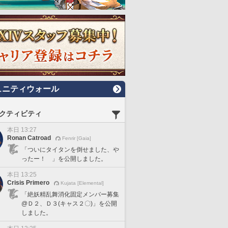
ュニティウォール
クティビティ
本日 13:27
Ronan Catroad
Fenrir [Gaia]
「ついにタイタンを倒せました、や
ったー！ 」を公開しました。
本日 13:25
Crisis Primero
Kujata [Elemental]
「絶妖精乱舞消化固定メンバー募集
@Ｄ２、Ｄ３(キャス２〇)」を公開
しました。