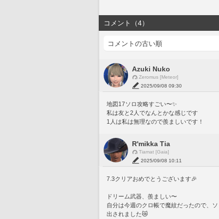
コメント（4）
Azuki Nuko
Zeromus [Meteor]
2025/09/08 09:30
地図17ソロ攻略すごい〜✨️
私は友と2人でなんとかな感じです
1人は私は無理なので羨ましいです！
R'mikka Tia
Tiamat [Gaia]
2025/09/08 10:11
7.3クリアおめでとうございます🎉
ドリーム武器、羨ましい〜
自分は今週のクロ帳で魔紋だったので、ソ
出されました😿