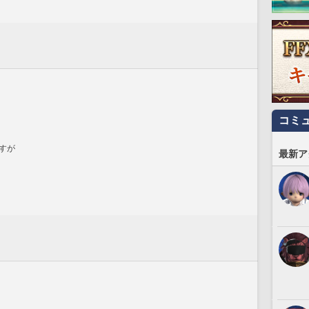
コミ
すが
最新ア