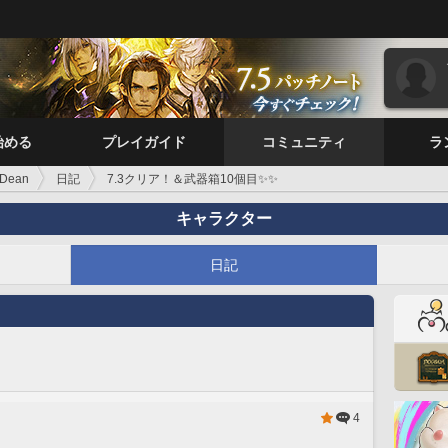
始める
プレイガイド
コミュニティ
ラ
 Dean
日記
7.3クリア！＆武器箱10個目✨️✨️
キャラクター
日記
4