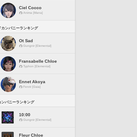
Ciel Cocco
Anima [Mana]
ドカンパニーランキング
Ot Sad
Gungnir [Elemental]
Fransabelle Chloe
Typhon [Elemental]
Ennet Akoya
Fenrir [Gaia]
カンパニーランキング
10:00
Gungnir [Elemental]
Fleur Chloe