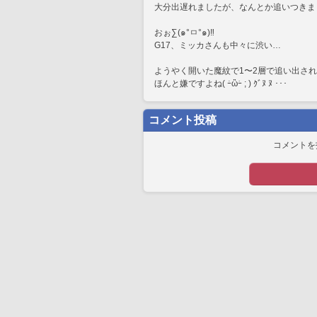
大分出遅れましたが、なんとか追いつきま
おぉ∑(๑°ㅁ°๑)‼
G17、ミッカさんも中々に渋い…
ようやく開いた魔紋で1〜2層で追い出さ
ほんと嫌ですよね( ｰ̀ὢｰ́ ; ) ｸﾞﾇ ﾇ ･･･
コメント投稿
コメントを