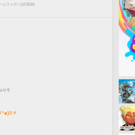
ームウェポン]
[武器箱]
ぷりで
°๑)‼✧