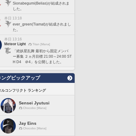
Sionabegumi(Belias)が結成されま
した。
本日 13:18
ever_green(Tiamat)が結成されまし
た。
本日 13:16
Meteor Light
Titan [Mana]
「絶妖星乱舞 最初から固定メンバ
ー募集 ２ヵ月目標 21:00～24:00 ST
H D4 ＠4」を公開しました。
キングピックアップ
タルコンフリクト ランキング
Sensei Jyutusi
Chocobo [Mana]
Jay Eins
Chocobo [Mana]