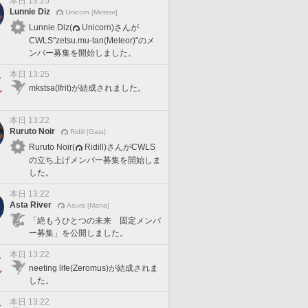
本日 13:25
Lunnie Diz
Unicorn [Meteor]
Lunnie Diz(
Unicorn)さんが
CWLS"zetsu.mu-tan(Meteor)"のメ
ンバー募集を開始しました。
本日 13:25
mkstsa(Ifrit)が結成されました。
本日 13:22
Ruruto Noir
Ridill [Gaia]
Ruruto Noir(
Ridill)さんがCWLS
の立ち上げメンバー募集を開始しま
した。
本日 13:22
Asta River
Asura [Mana]
「絶もうひとつの未来 固定メンバ
ー募集」を公開しました。
本日 13:22
neeting life(Zeromus)が結成されま
した。
本日 13:22