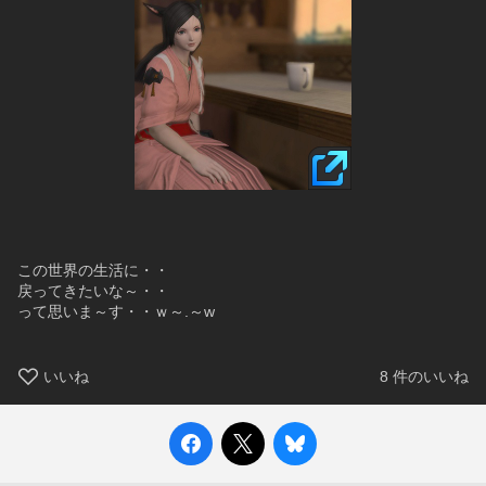
この世界の生活に・・
戻ってきたいな～・・
って思いま～す・・ｗ～.～w
いいね
8
件のいいね