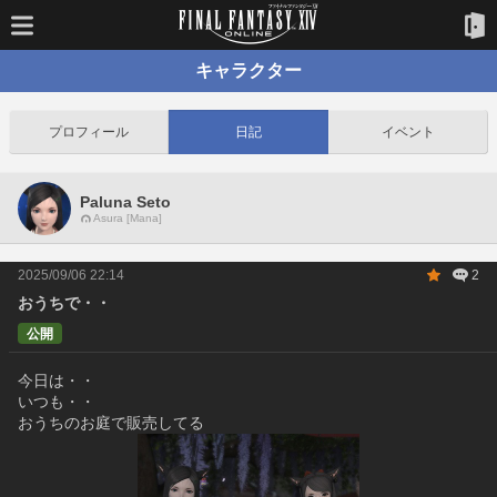
キャラクター
プロフィール
日記
イベント
Paluna Seto
Asura [Mana]
2025/09/06 22:14
2
おうちで・・
公開
今日は・・
いつも・・
おうちのお庭で販売してる