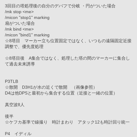
3回目の塔処理後の自分のデバフで分岐 ・円がついた場合
/mk stop <me>
/micon "stop1" marking
扇がついた場合
/mk bind <me>
/micon "bind1" marking 
☆8塔目　マーカー立ち位置固定ではなく、いつもの遠隔固定近接
調整で、優先度処理
☆8塔目後　A集合ではなく、処理した塔の間のマーカーに集合し
て過去未来誘導
P3TLB
☆散開　D3H1が水の近くで散開　（画像参照）　
D4は他DPSと最初から集合する位置（近接と一緒の位置）
真空波8人
後半
☆ケフカ基準で線撮り　時計まわり　アタック12も時計回り統一
P4　イディル