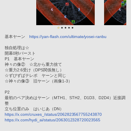
基本ヤーン　
https://yan-flash.com/ultimate/yosei-ranbu
独自処理は☆
開幕0秒バースト
P1　基本ヤーン
神々の像②　☆北から重力捨て　
☆重力2:6受け（DPS関係無し）
☆ずびずばテレポ　ヤーンと同じ
☆神々の像③　旧ヤーン（画像1-3）
P2
最初のペア決めはヤーン（MTH1、STH2、D1D3、D2D4）近接調
整
立ち位置のみ　はいじあ（DN）
https://x.com/cruxes_/status/2062823567755243870
https://x.com/hydi_ai/status/2063012328720023565