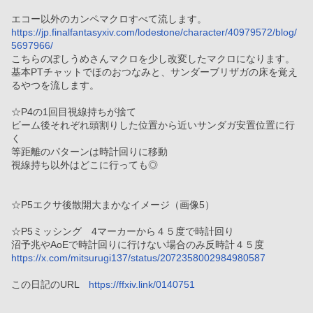
エコー以外のカンペマクロすべて流します。
https://jp.finalfantasyxiv.com/lodestone/character/40979572/blog/
5697966/
こちらのぽしうめさんマクロを少し改変したマクロになります。
基本PTチャットでほのおつなみと、サンダーブリザガの床を覚え
るやつを流します。
☆P4の1回目視線持ちが捨て
ビーム後それぞれ頭割りした位置から近いサンダガ安置位置に行
く
等距離のパターンは時計回りに移動
視線持ち以外はどこに行っても◎
☆P5エクサ後散開大まかなイメージ（画像5）
☆P5ミッシング　4マーカーから４５度で時計回り
沼予兆やAoEで時計回りに行けない場合のみ反時計４５度
https://x.com/mitsurugi137/status/2072358002984980587
この日記のURL　
https://ffxiv.link/0140751