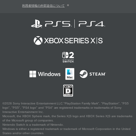
利用者情報の外部送信について
©2026 Sony Interactive Entertainment LLC."PlayStation Family Mark", "PlayStation", "PS5
logo", "PS5", "PS4 logo" and "PS4" are registered trademarks or trademarks of Sony
Interactive Entertainment Inc.
Microsoft, the XBOX Sphere mark, the Series X|S logo and XBOX Series X|S are trademarks
of the Microsoft group of companies.
Nintendo Switch is a trademark of Nintendo.
Windows is either a registered trademark or trademark of Microsoft Corporation in the United
States and/or other countries.