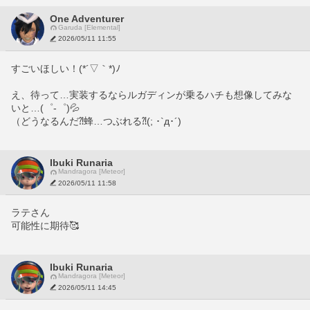
One Adventurer
Garuda [Elemental]
2026/05/11 11:55
すごいほしい！(*´▽｀*)ﾉ　
え、待って…実装するならルガディンが乗るハチも想像してみな
いと…(゜-゜)💦
（どうなるんだ⁈蜂…つぶれる⁈(; ･`д･´)
Ibuki Runaria
Mandragora [Meteor]
2026/05/11 11:58
ラテさん
可能性に期待🥰
Ibuki Runaria
Mandragora [Meteor]
2026/05/11 14:45