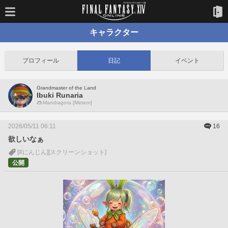
キャラクター
プロフィール
日記
イベント
Grandmaster of the Land
Ibuki Runaria
Mandragora [Meteor]
2026/05/11 06:11
16
欲しいなぁ
[#にんじん]
[スクリーンショット]
公開