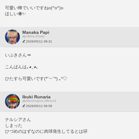
可愛い蜂でいいですねo(^o^)o
ほしい🐝✨
Manaka Papi
Ultima [Gaia]
2026/05/11 09:31
いぶきさん🥕
こんばんは｡⁠◕⁠‿⁠◕⁠｡
ひたすら可愛いです(⁠*⁠˘⁠︶⁠˘⁠*⁠)⁠.⁠｡⁠*⁠♡
Ibuki Runaria
Mandragora [Meteor]
2026/05/11 09:58
ナルシアさん
しまった
ひづめのはずなのに肉球発生してるとは🤣