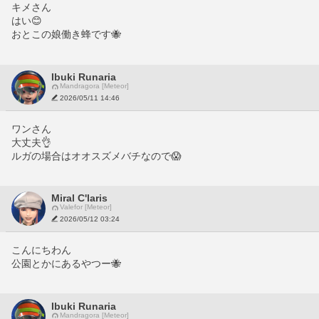
キメさん
はい😊
おとこの娘働き蜂です🐝
Ibuki Runaria
Mandragora [Meteor]
2026/05/11 14:46
ワンさん
大丈夫👌
ルガの場合はオオスズメバチなので😱
Miral C'laris
Valefor [Meteor]
2026/05/12 03:24
こんにちわん
公園とかにあるやつー🐝
Ibuki Runaria
Mandragora [Meteor]