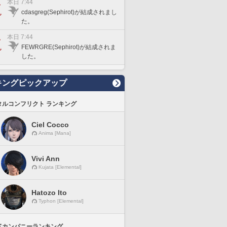
本日 7:44
cdasgreg(Sephirot)が結成されまし
た。
本日 7:44
FEWRGRE(Sephirot)が結成されま
した。
キングピックアップ
タルコンフリクト ランキング
Ciel Cocco
Anima [Mana]
Vivi Ann
Kujata [Elemental]
Hatozo Ito
Typhon [Elemental]
ドカンパニーランキング