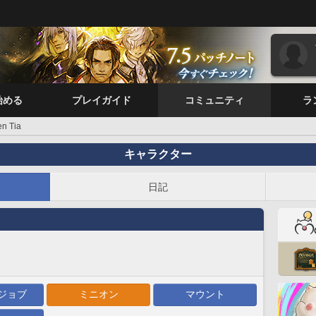
始める
プレイガイド
コミュニティ
ラ
en Tia
キャラクター
日記
ジョブ
ミニオン
マウント