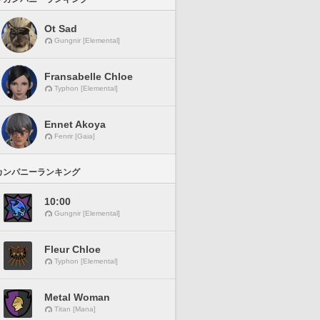
Ot Sad
Gungnir [Elemental]
Fransabelle Chloe
Typhon [Elemental]
Ennet Akoya
Fenrir [Gaia]
カンパニーランキング
10:00
Gungnir [Elemental]
Fleur Chloe
Typhon [Elemental]
Metal Woman
Titan [Mana]