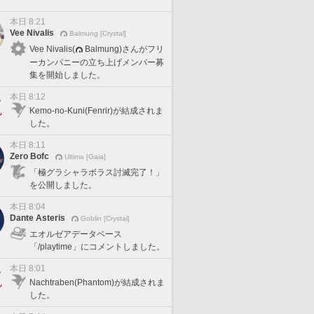
本日 8:21
Vee Nivalis
Balmung [Crystal]
Vee Nivalis(
Balmung)さんがフリ
ーカンパニーの立ち上げメンバー募
集を開始しました。
本日 8:12
Kemo-no-Kuni(Fenrir)が結成されま
した。
本日 8:11
Zero Bofc
Ultima [Gaia]
「極グラシャラボラス討滅完了！」
を公開しました。
本日 8:04
Dante Asteris
Goblin [Crystal]
エオルゼアデータベース
「/playtime」にコメントしました。
本日 8:01
Nachtraben(Phantom)が結成されま
した。