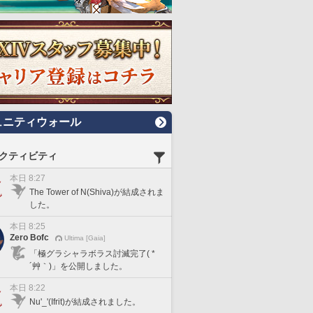
ュニティウォール
クティビティ
本日 8:27
The Tower of N(Shiva)が結成されま
した。
本日 8:25
Zero Bofc
Ultima [Gaia]
「極グラシャラボラス討滅完了( *
´艸｀)」を公開しました。
本日 8:22
Nu'_'(Ifrit)が結成されました。