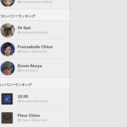
Pandaemonium [Mana]
ドカンパニーランキング
Ot Sad
Gungnir [Elemental]
Fransabelle Chloe
Typhon [Elemental]
Ennet Akoya
Fenrir [Gaia]
カンパニーランキング
10:00
Gungnir [Elemental]
Fleur Chloe
Typhon [Elemental]