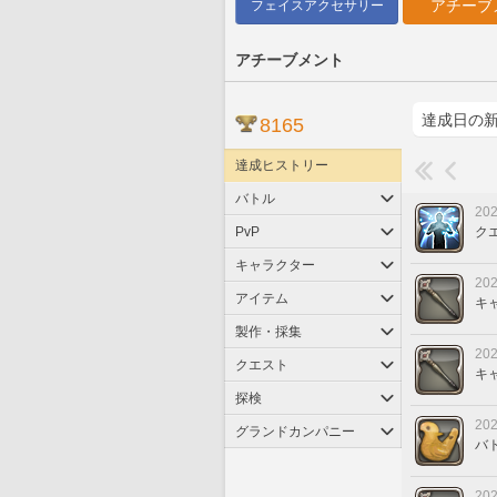
アチーブ
フェイスアクセサリー
アチーブメント
8165
達成ヒストリー
バトル
202
PvP
ク
キャラクター
202
アイテム
キ
製作・採集
202
クエスト
キ
探検
202
グランドカンパニー
バ
202