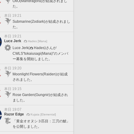
OvO(Mandragora)が結成されまし
た。
本日 19:21
Submarine(Zodiark)が結成されまし
た。
本日 19:21
Luce Jerk
Hades [Mana]
Luce Jerk(
Hades)さんが
CWLS"tokaiusagi(Mana)"のメンバ
ー募集を開始しました。
本日 19:20
Moonlight Flowers(Raiden)が結成
されました。
本日 19:15
Rose Garden(Gungnir)が結成され
ました。
本日 19:07
Razor Edge
Kujata [Elemental]
「黄金オオヌシ３匹目：三刃の鯱」
を公開しました。