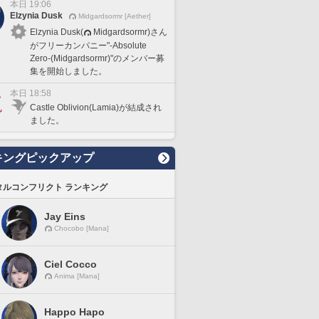
本日 19:06
Elzynia Dusk
Midgardsormr [Aether]
Elzynia Dusk(
Midgardsormr)さん
がフリーカンパニー"-Absolute
Zero-(Midgardsormr)"のメンバー募
集を開始しました。
本日 18:58
Castle Oblivion(Lamia)が結成され
ました。
キングピックアップ
タルコンフリクト ランキング
Jay Eins
Chocobo [Mana]
Ciel Cocco
Anima [Mana]
Happo Hapo