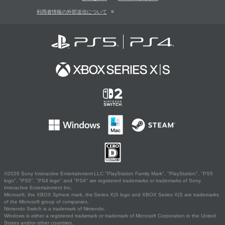
利用者情報の外部送信について
©2026 Sony Interactive Entertainment LLC."PlayStation Family Mark", "PlayStation", "PS5
logo", "PS5", "PS4 logo" and "PS4" are registered trademarks or trademarks of Sony
Interactive Entertainment Inc.
Microsoft, the XBOX Sphere mark, the Series X|S logo and XBOX Series X|S are trademarks
of the Microsoft group of companies.
Nintendo Switch is a trademark of Nintendo.
Windows is either a registered trademark or trademark of Microsoft Corporation in the United
States and/or other countries.