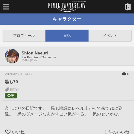
キャラクター
プロフィール
日記
イベント
Shion Naeuri
the Promise of Tomorrow
Ifrit [Gaia]
2026/05/10 14:08
0
黒も70
[雑記]
公開
久しぶりの日記です。　黒も順調にレベル上がって来て70に到
達。　黒のダメージなんかすごい気がする。　気のせいかな。　
いいね
1
件のいいね