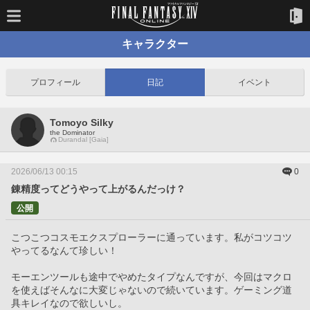
キャラクター
プロフィール
日記
イベント
Tomoyo Silky
the Dominator
Durandal [Gaia]
2026/06/13 00:15
0
錬精度ってどうやって上がるんだっけ？
公開
こつこつコスモエクスプローラーに通っています。私がコツコツ
やってるなんて珍しい！
モーエンツールも途中でやめたタイプなんですが、今回はマクロ
を使えばそんなに大変じゃないので続いています。ゲーミング道
具キレイなので欲しいし。