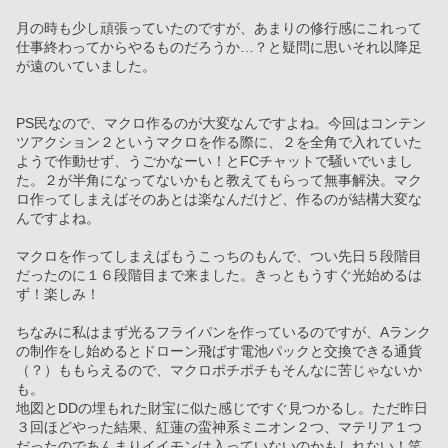
月の時も少し頑張っていたのですが、あまりの修行感にこれって
仕事終わってからやるものだろうか…？と疑問に思いそれ以降足
が遠のいていました。
PS民なので、マクロ作るのが大変なんですよね。今回はコンテン
ツアクション２というマクロを作る際に、２を全角で入れていた
ようで作動せず、うごかなーい！とFCチャットで騒いでいまし
た。２が半角になってないかもと教えてもらって無事解決。マク
ロ作ってしまえばそのあとは楽なんだけど、作るのが結構大変な
んですよね。
マクロを作ってしまえばもうこっちのもんで、つい先日５段階目
だったのに１６段階目まで来ました。きっともうすぐ光始めるは
ず！楽しみ！
ちなみに私はまず光るフライパンを作っているのですが、Aランク
の制作をし始めるとドローン飛ばす電池パックと交換できる通貨
（？）ももらえるので、マクロポチポチもそんなに苦じゃないか
も。
地図とDDの埋もれた財宝に似た感じですぐ見つかるし。ただ昨日
３回ほどやった結果、紅蓮の蛮神系ミニオン２つ、マテリア１つ
だったのであんまりイイモンは入っていないのかもしれない！笑