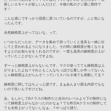
新しいエモートが欲しいんだけど、今後の私のクジ運に期待で
す！
こんな感じですっかり惑星に居ついているのですが、ふと気にな
ったんです。
全然錬精度上がってないな。って。
いつからだったか、データを集めて持っていくと道具も一緒に出
してと言われるようになりました。その時に錬精度が無くなりま
すよとのお知らせをくれるのですが、一度も道具の錬精度が上が
っていたことがないんですよね。
ずーっと錬精度上がらないんです。マクロ使ってても錬精度は上
がりましたよね？それともこんなちっぽけな量しか作ってないん
じゃ錬精度は上がらんぞ！っていうスパルタ魂でも発動してる？
錬精度に関してはちょっと謎です。まぁあんまり困る内容でもな
いので良いんですけどね。
あ。もしかしてBクラスの制作だと自分のレベルより下の制作にな
って錬精度上がらなかったのかなぁ？でも昨日Aクラスの制作して
ても全然上がってないしなぁ…？やっぱり謎だ。