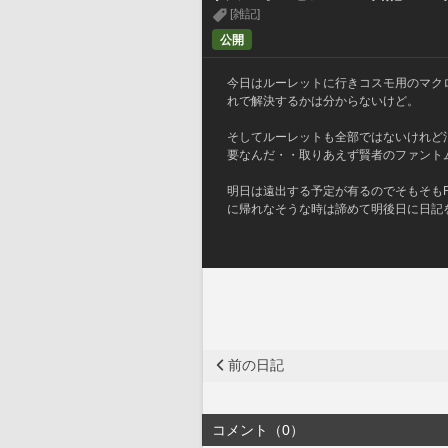
[雑記]
公開
今日はルーレットに行きコスモ用のマク
れで解決するかは分からないけど。
そしてルーレットも全部ではないけれど
要なんだ・・取りあえず賢者のファント
明日は遠出する予定が有るのでそもそもF
に帰れなそうな時は諦めて明後日に日記
前の日記
コメント（0）