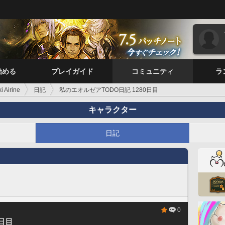
始める
プレイガイド
コミュニティ
ラ
i Airine
日記
私のエオルゼアTODO日記 1280日目
キャラクター
日記
0
日目