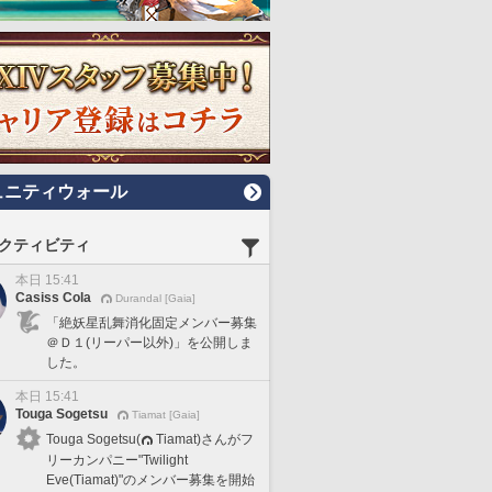
ュニティウォール
クティビティ
本日 15:41
Casiss Cola
Durandal [Gaia]
「絶妖星乱舞消化固定メンバー募集
＠Ｄ１(リーパー以外)」を公開しま
した。
本日 15:41
Touga Sogetsu
Tiamat [Gaia]
Touga Sogetsu(
Tiamat)さんがフ
リーカンパニー"Twilight
Eve(Tiamat)"のメンバー募集を開始