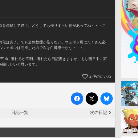
ロを調整して終了。どうしても作りずらい物があってね・・・こ
消化は完了。でも全然数理が足りない。ウェポン用にたくさん必
ムウェポンは完成したので次は白魔導士かな・・・。
F14に潜れるか不明。潜れたら日記書きますが、もし明日中に家
を回したいと思います。
2
件のいいね
日記一覧
次の日記