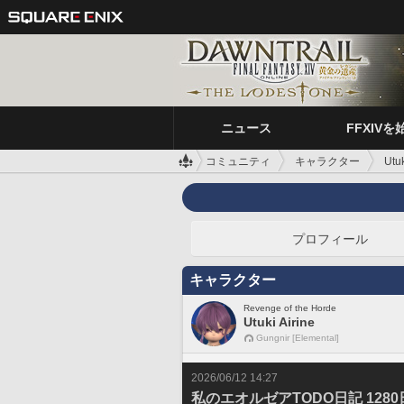
ニュース
FFXIVを
コミュニティ
キャラクター
Utuk
プロフィール
キャラクター
Revenge of the Horde
Utuki Airine
Gungnir [Elemental]
2026/06/12 14:27
私のエオルゼアTODO日記 1280