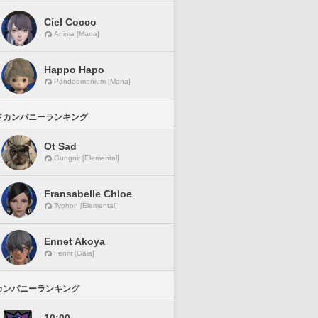
Ciel Cocco
Anima [Mana]
Happo Hapo
Pandaemonium [Mana]
ドカンパニーランキング
Ot Sad
Gungnir [Elemental]
Fransabelle Chloe
Typhon [Elemental]
Ennet Akoya
Fenrir [Gaia]
カンパニーランキング