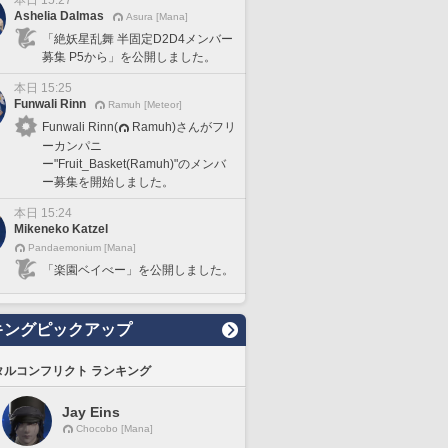
本日 15:27
Ashelia Dalmas
Asura [Mana]
「絶妖星乱舞 半固定D2D4メンバー
募集 P5から」を公開しました。
本日 15:25
Funwali Rinn
Ramuh [Meteor]
Funwali Rinn(
Ramuh)さんがフリ
ーカンパニ
ー"Fruit_Basket(Ramuh)"のメンバ
ー募集を開始しました。
本日 15:24
Mikeneko Katzel
Pandaemonium [Mana]
「楽園ベイべー」を公開しました。
キングピックアップ
タルコンフリクト ランキング
Jay Eins
Chocobo [Mana]