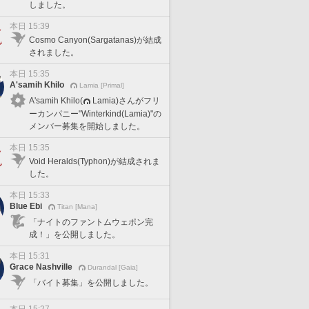
しました。
本日 15:39
Cosmo Canyon(Sargatanas)が結成
されました。
本日 15:35
A'samih Khilo
Lamia [Primal]
A'samih Khilo(
Lamia)さんがフリ
ーカンパニー"Winterkind(Lamia)"の
メンバー募集を開始しました。
本日 15:35
Void Heralds(Typhon)が結成されま
した。
本日 15:33
Blue Ebi
Titan [Mana]
「ナイトのファントムウェポン完
成！」を公開しました。
本日 15:31
Grace Nashville
Durandal [Gaia]
「バイト募集」を公開しました。