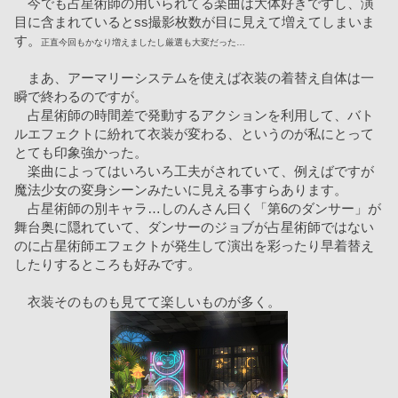
　今でも占星術師の用いられてる楽曲は大体好きですし、演
目に含まれているとss撮影枚数が目に見えて増えてしまいま
す。
正直今回もかなり増えましたし厳選も大変だった…
　まあ、アーマリーシステムを使えば衣装の着替え自体は一
瞬で終わるのですが。
　占星術師の時間差で発動するアクションを利用して、バト
ルエフェクトに紛れて衣装が変わる、というのが私にとって
とても印象強かった。
　楽曲によってはいろいろ工夫がされていて、例えばですが
魔法少女の変身シーンみたいに見える事すらあります。
　占星術師の別キャラ…しのんさん曰く「第6のダンサー」が
舞台奥に隠れていて、ダンサーのジョブが占星術師ではない
のに占星術師エフェクトが発生して演出を彩ったり早着替え
したりするところも好みです。
　衣装そのものも見てて楽しいものが多く。