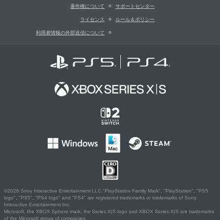
著作権について
サポートセンター
ライセンス
ルール＆ポリシー
利用者情報の外部送信について
©2026 Sony Interactive Entertainment LLC."PlayStation Family Mark", "PlayStation", "PS5
logo", "PS5", "PS4 logo" and "PS4" are registered trademarks or trademarks of Sony
Interactive Entertainment Inc.
Microsoft, the XBOX Sphere mark, the Series X|S logo and XBOX Series X|S are trademarks
of the Microsoft group of companies.