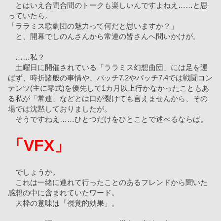
　とはいえ合間合間のトークも楽しいんですよねえ……と思
っていたら。
「ララミス歌劇団の魅力って何だと思いますか？」
　と、開幕でしのんさんから常連の皆さんへ問いかけが。
　……私？
　土曜日に開催されている「ララミス幻想曲団」には足を運
ばず、時折諸般の事情や、パッチ7.2やパッチ7.4では戦闘コン
テンツ(主に零式)を優先して1カ月以上行かなかったこともあ
る私が「常連」などとは口が裂けても言えませんから、その
場では沈黙しておりましたが。
　そうですねえ……ひとつだけをひとことで述べるならば。
「VFX」
　でしょうか。
　これは一緒に連れて行ったことのあるフレンドから聞いた
感想の中に含まれていたワード。
　大枠の意味は「視覚的効果」。