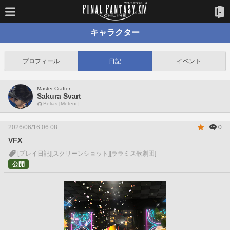
キャラクター
プロフィール
日記
イベント
Master Crafter
Sakura Svart
Belias [Meteor]
2026/06/16 06:08
0
VFX
[プレイ日記]
[スクリーンショット]
[ララミス歌劇団]
公開