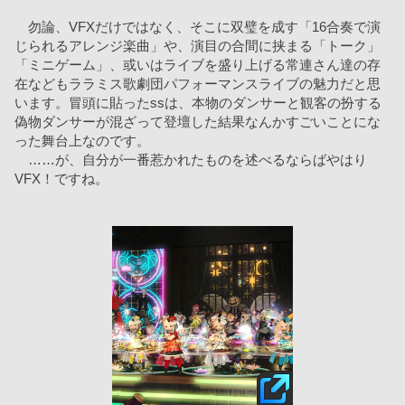
　勿論、VFXだけではなく、そこに双璧を成す「16合奏で演
じられるアレンジ楽曲」や、演目の合間に挟まる「トーク」
「ミニゲーム」、或いはライブを盛り上げる常連さん達の存
在などもララミス歌劇団パフォーマンスライブの魅力だと思
います。冒頭に貼ったssは、本物のダンサーと観客の扮する
偽物ダンサーが混ざって登壇した結果なんかすごいことにな
った舞台上なのです。
　……が、自分が一番惹かれたものを述べるならばやはり
VFX！ですね。