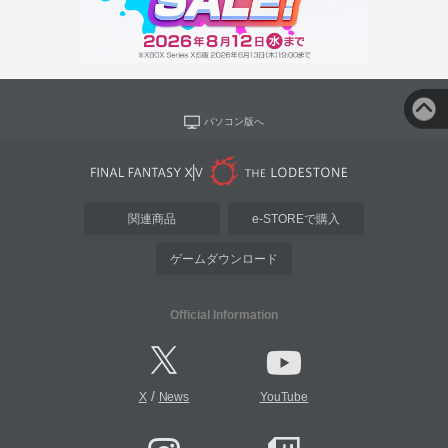
パソコン版へ
関連商品
e-STOREで購入
ゲームダウンロード
Official Information
/
X
News
YouTube