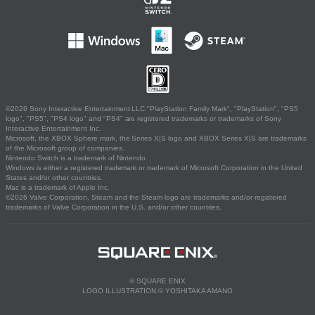
©2026 Sony Interactive Entertainment LLC."PlayStation Family Mark", "PlayStation", "PS5
logo", "PS5", "PS4 logo" and "PS4" are registered trademarks or trademarks of Sony
Interactive Entertainment Inc.
Microsoft, the XBOX Sphere mark, the Series X|S logo and XBOX Series X|S are trademarks
of the Microsoft group of companies.
Nintendo Switch is a trademark of Nintendo.
Windows is either a registered trademark or trademark of Microsoft Corporation in the United
States and/or other countries.
Mac is a trademark of Apple Inc.
©2026 Valve Corporation. Steam and the Steam logo are trademarks and/or registered
trademarks of Valve Corporation in the U.S. and/or other countries.
© SQUARE ENIX
LOGO ILLUSTRATION:© YOSHITAKA AMANO