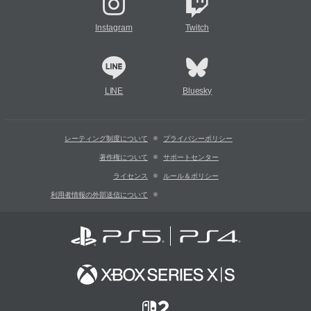
Instagram
Twitch
LINE
Bluesky
レーティング制度について
プライバシーポリシー
著作権について
サポートセンター
ライセンス
ルール＆ポリシー
利用者情報の外部送信について