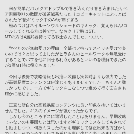
　何が簡単だバカ!クアドラプルで巻き込んだり巻き込まれたりペ
ア割頭割りの散開が破茶滅茶だったりコピーキャットにぶっとば
されたぞ!後ギミック中のAAが痛すぎる!
　極めつけはネイル〜ソウルシェードのギミック、覚えられん!コ
ールしてくれる方は神です。なおクリア時はST。
MTの方は4層武器持ってる戦士さんでした。つよい。
　学べたのが無敵受けの理由　全部バフ持ってスイッチ受けで良
いのでは？と思ってましたがヒラさんのヒールワークや無敵受け
することでバフを他に回せる利点があるといいのを理解できたの
が3層MT時に役立ちました　
　今回は後発で攻略情報も出揃い装備も実装時よりも強力でした
が高難易度コンテンツは伊達じゃありませんでした　ちゃんと難
しかったです。一方でギミックをこなしつつ進めて行く面白さも
確かに感じました。　
　正直な所自分は高難易度コンテンツに良い印象を抱いてはいま
せんでした。ギスのイメージが強かったからです。
　しかし今のところギスに遭遇したことはありません。早期攻略
じゃないのも要因だとは思いますがギミックミスをしてもされて
も励ましつつ、何故ミスしたのかを理解して修正出来る方ばかり
でした。そのためストレスを感じる事は少なく楽しめました。後