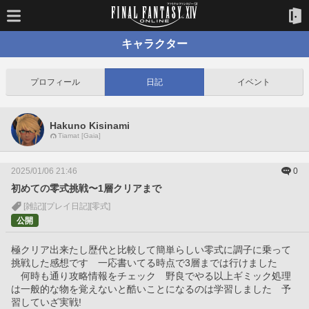
キャラクター
プロフィール
日記
イベント
Hakuno Kisinami
Tiamat [Gaia]
2025/01/06 21:46
0
初めての零式挑戦〜1層クリアまで
[雑記]
[プレイ日記]
[零式]
公開
極クリア出来たし歴代と比較して簡単らしい零式に調子に乗って
挑戦した感想です　一応書いてる時点で3層までは行けました
　何時も通り攻略情報をチェック　野良でやる以上ギミック処理
は一般的な物を覚えないと酷いことになるのは学習しました　予
習していざ実戦!