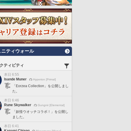
ュニティウォール
クティビティ
本日 6:55
Isande Muner
Hyperion [Primal]
「Eorzea Collection」を公開しまし
た。
本日 6:46
Rune Skywalker
Gungnir [Elemental]
「妖怪ウオッチコラボ！」を公開し
ました。
本日 6:41
Kanami Chiang
Masamune [Mana]