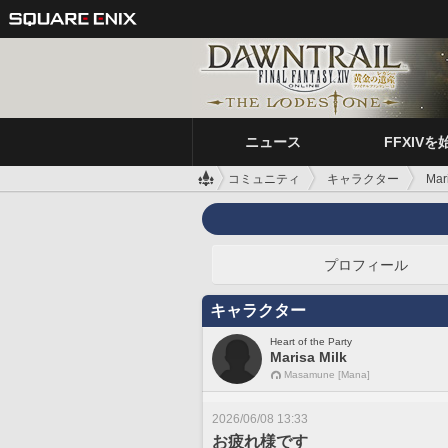
ニュース
FFXIVを
コミュニティ
キャラクター
Mar
プロフィール
キャラクター
Heart of the Party
Marisa Milk
Masamune [Mana]
2026/06/08 13:33
お疲れ様です