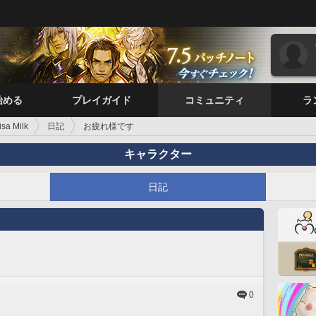
始める
プレイガイド
コミュニティ
ラ
isa Milk
日記
お疲れ様です
キャラクター
日記
0