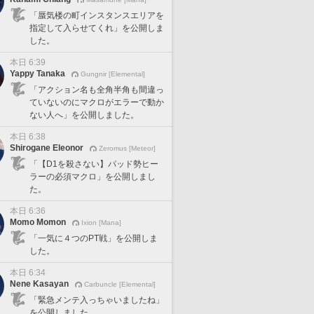
「蜃気楼の町インスタンスエリアを
指定して入らせてくれ」を公開しま
した。
本日 6:39
Yappy Tanaka
Gungnir [Elemental]
「アクション名も全角半角も間違っ
ていないのにマクロがエラーで動か
ない人へ」を公開しました。
本日 6:38
Shirogane Eleonor
Zeromus [Meteor]
「【D1を殺さない】パッド勢ヒー
ラーの必須マクロ」を公開しまし
た。
本日 6:36
Momo Momon
Ixion [Mana]
「一気に４つのPT戦」を公開しま
した。
本日 6:34
Nene Kasayan
Carbuncle [Elemental]
「緊急メンテ入っちゃいましたね」
を公開しました。