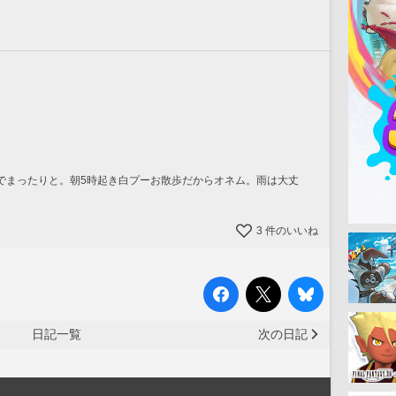
でまったりと。朝5時起き白プーお散歩だからオネム。雨は大丈
3
件のいいね
日記一覧
次の日記