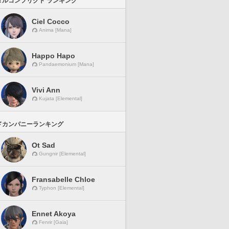
タルコンフリクト ランキング
Ciel Cocco
Anima [Mana]
Happo Hapo
Pandaemonium [Mana]
Vivi Ann
Kujata [Elemental]
ドカンパニーランキング
Ot Sad
Gungnir [Elemental]
Fransabelle Chloe
Typhon [Elemental]
Ennet Akoya
Fenrir [Gaia]