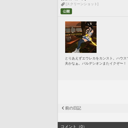
[スクリーンショット]
公開
とりあえずエウレカをカンスト。ハウス
夫かなぁ。バルデシオンまたイクぞ〜！
前の日記
コメント（0）