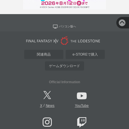
パソコン版へ
関連商品
e-STOREで購入
ゲームダウンロード
Official Information
/
X
News
YouTube