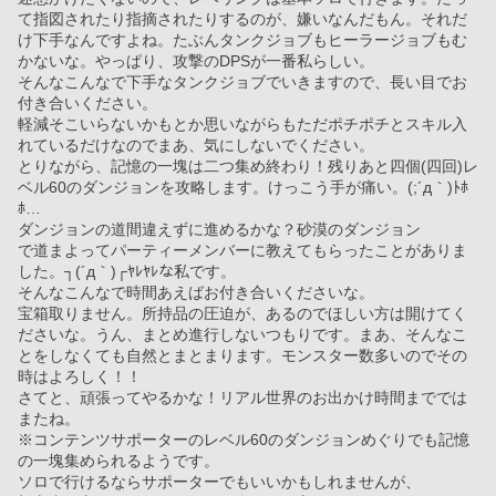
て指図されたり指摘されたりするのが、嫌いなんだもん。それだ
け下手なんですよね。たぶんタンクジョブもヒーラージョブもむ
かないな。やっぱり、攻撃のDPSが一番私らしい。
そんなこんなで下手なタンクジョブでいきますので、長い目でお
付き合いください。
軽減そこいらないかもとか思いながらもただポチポチとスキル入
れているだけなのでまあ、気にしないでください。
とりながら、記憶の一塊は二つ集め終わり！残りあと四個(四回)レ
ベル60のダンジョンを攻略します。けっこう手が痛い。(;´д｀)ﾄﾎ
ﾎ…
ダンジョンの道間違えずに進めるかな？砂漠のダンジョン
で道まよってパーティーメンバーに教えてもらったことがありま
した。┐(´д｀)┌ﾔﾚﾔﾚな私です。
そんなこんなで時間あえばお付き合いくださいな。
宝箱取りません。所持品の圧迫が、あるのでほしい方は開けてく
ださいな。うん、まとめ進行しないつもりです。まあ、そんなこ
とをしなくても自然とまとまります。モンスター数多いのでその
時はよろしく！！
さてと、頑張ってやるかな！リアル世界のお出かけ時間まででは
またね。
※コンテンツサポーターのレベル60のダンジョンめぐりでも記憶
の一塊集められるようです。
ソロで行けるならサポーターでもいいかもしれませんが、