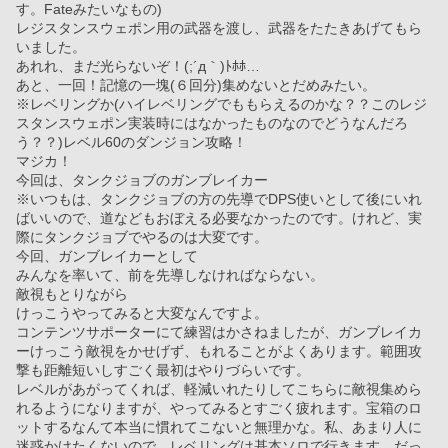
す。Fateみたいなもの)
レジスタンスウェポン用の武器を渡し、武器をたたきあげてもら
いました。
あれれ、まだ光らないぞ！(;´д｀)ﾄﾎﾎ…
あと、一回！記憶の一塊(６回分)集めないとだめみたい。
※レベリングか(ハイレベリングでももらえるのかな？？このレジ
スタンスウェポン実装時にはなかったものなのでどうなんだろ
う？？)レベル60のダンジョン攻略！
マジカ！
今回は、タンクジョブのガンブレイカー
※いつもは、タンクジョブの方の先導でDPS使いとして後にいれ
ばいいので、道などもおぼえる必要なかったのです。けれど、実
際にタンクジョブでやるのは大変です。
今回、ガンブレイカーとして
みんなを率いて、前を先導しなければならない。
敵視もとりながら
けっこうやってみると大変なんですよ。
コンテンツサポーターにて練習はかさねましたが、ガンブレイカ
ーけっこう敵視をかせげず、もれることがよくあります。範囲攻
撃も距離短いしすごく最初はやりづらいです。
レベルがあがってくれば、軽減いれたりしてこちらに敵視集めら
れるようになりますが、やってみるとすごく疲れます。宝箱のロ
ットするなんて本当に慣れてこないと無理かな。私、あまり人に
迷惑かけたくないので、レベリングは基本ソロで行きます。だっ