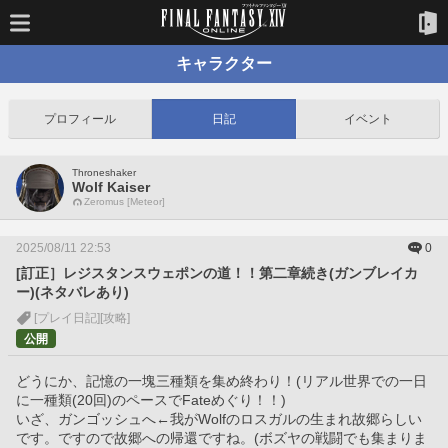
キャラクター
プロフィール
日記
イベント
Throneshaker
Wolf Kaiser
Zeromus [Meteor]
2025/08/11 22:53
0
[訂正］レジスタンスウェポンの道！！第二章続き(ガンブレイカ
ー)(ネタバレあり)
[プレイ日記]
[攻略]
公開
どうにか、記憶の一塊三種類を集め終わり！(リアル世界での一日
に一種類(20回)のペースでFateめぐり！！)
いざ、ガンゴッシュへ←我がWolfのロスガルの生まれ故郷らしい
です。ですので故郷への帰還ですね。(ボズヤの戦闘でも集まりま