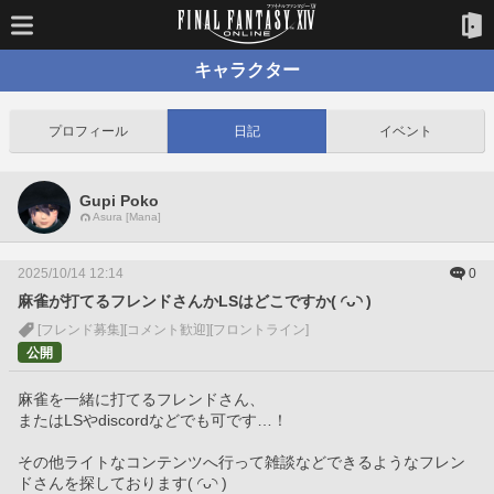
キャラクター
プロフィール
日記
イベント
Gupi Poko
Asura [Mana]
2025/10/14 12:14
0
麻雀が打てるフレンドさんかLSはどこですか( ◜ᴗ◝ )
[フレンド募集]
[コメント歓迎]
[フロントライン]
公開
麻雀を一緒に打てるフレンドさん、
またはLSやdiscordなどでも可です…！
その他ライトなコンテンツへ行って雑談などできるようなフレン
ドさんを探しております( ◜ᴗ◝ )