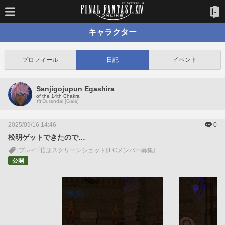
キャラクター
プロフィール
日記
イベント
Sanjigojupun Egashira
of the 14th Chakra
Durandal [Gaia]
2025/09/16 14:46
0
松明ゲットできたので…
[プレイ日記]
[スクリーンショット]
[FCメンバー募集]
公開