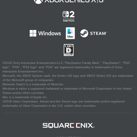
©2026 Sony Interactive Entertainment LLC."PlayStation Family Mark", "PlayStation", "PS5
logo", "PS5", "PS4 logo" and "PS4" are registered trademarks or trademarks of Sony
Interactive Entertainment Inc.
Microsoft, the XBOX Sphere mark, the Series X|S logo and XBOX Series X|S are trademarks
of the Microsoft group of companies.
Nintendo Switch is a trademark of Nintendo.
Windows is either a registered trademark or trademark of Microsoft Corporation in the United
States and/or other countries.
Mac is a trademark of Apple Inc.
©2026 Valve Corporation. Steam and the Steam logo are trademarks and/or registered
trademarks of Valve Corporation in the U.S. and/or other countries.