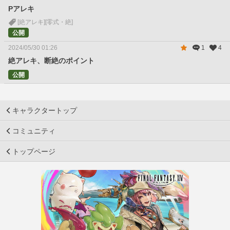
Pアレキ
[絶アレキ]
[零式・絶]
公開
2024/05/30 01:26
1
4
絶アレキ、断絶のポイント
公開
キャラクタートップ
コミュニティ
トップページ