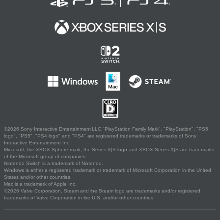
©2026 Sony Interactive Entertainment LLC."PlayStation Family Mark", "PlayStation", "PS5
logo", "PS5", "PS4 logo" and "PS4" are registered trademarks or trademarks of Sony
Interactive Entertainment Inc.
Microsoft, the XBOX Sphere mark, the Series X|S logo and XBOX Series X|S are trademarks
of the Microsoft group of companies.
Nintendo Switch is a trademark of Nintendo.
Windows is either a registered trademark or trademark of Microsoft Corporation in the United
States and/or other countries.
Mac is a trademark of Apple Inc.
©2026 Valve Corporation. Steam and the Steam logo are trademarks and/or registered
trademarks of Valve Corporation in the U.S. and/or other countries.