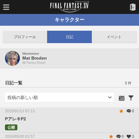
キャラクター
プロフィール
日記
イベント
Mammeteer
Mat Broden
Tiamat [Gaia]
日記一覧
3 件
2025/01/13 07:13
0
PアレキP2
公開
2024/05/30 01:57
0
3