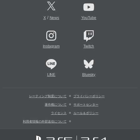
/
X
News
YouTube
Instagram
Twitch
LINE
Bluesky
レーティング制度について
プライバシーポリシー
著作権について
サポートセンター
ライセンス
ルール＆ポリシー
利用者情報の外部送信について