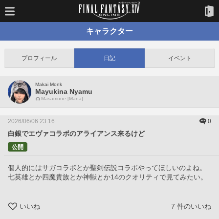
キャラクター
プロフィール
日記
イベント
Makai Monk
Mayukina Nyamu
Masamune [Mana]
2026/06/06 23:16
0
白銀でエヴァコラボのアライアンス来るけど
公開
個人的にはサガコラボとか聖剣伝説コラボやってほしいのよね。
七英雄とか四魔貴族とか神獣とか14のクオリティで見てみたい。
いいね
7
件のいいね