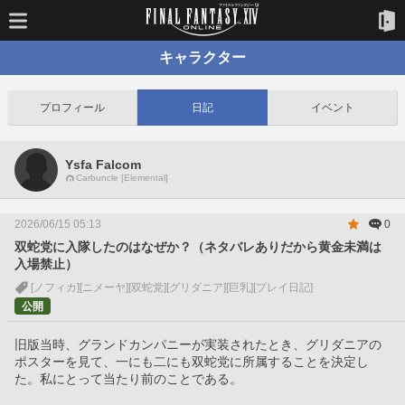
キャラクター
プロフィール
日記
イベント
Ysfa Falcom
Carbuncle [Elemental]
2026/06/15 05:13
0
双蛇党に入隊したのはなぜか？（ネタバレありだから黄金未満は
入場禁止）
[ノフィカ]
[ニメーヤ]
[双蛇党]
[グリダニア]
[巨乳]
[プレイ日記]
公開
旧版当時、グランドカンパニーが実装されたとき、グリダニアの
ポスターを見て、一にも二にも双蛇党に所属することを決定し
た。私にとって当たり前のことである。