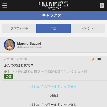
キャラクター
プロフィール
日記
イベント
Maruru Suzupi
Gungnir [Elemental]
2026/06/14 22:26
6
ふたつのはじめて❣
[コメント歓迎]
[初心者]
[プレイ日記]
[雑記]
[スクリーンショット]
公開
はじめてのワールドカップ⚽️🍓
今日は
はじめてのワールドカップ⚽️を