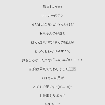
観ました(🍓)
サッカーのこと
まだまだ全然わからないけど
🐤ちゃんの解説と
ほんだけいすけさんの解説が
とってもわかりやすくて
おもしろかったです‎𐡋՞⑅ ʚ̴̶̷̷ 𓊪 ʚ̴̶̷̷ ⑅՞ᱩ！！！！
試合は同点でおわりました🇯🇵
くぼさんの足が
とても心配です:;(∩´﹏`∩);:
お仕事をサボって
お休みして