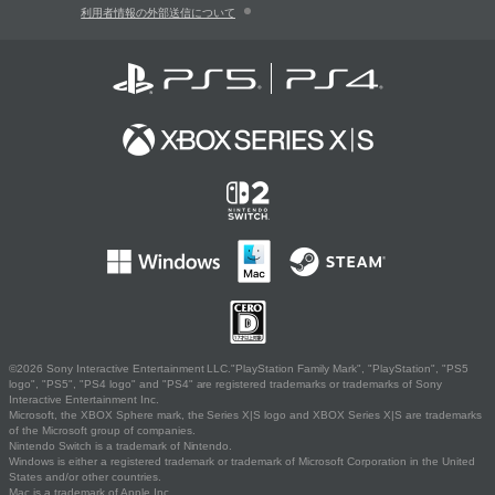
利用者情報の外部送信について
©2026 Sony Interactive Entertainment LLC."PlayStation Family Mark", "PlayStation", "PS5
logo", "PS5", "PS4 logo" and "PS4" are registered trademarks or trademarks of Sony
Interactive Entertainment Inc.
Microsoft, the XBOX Sphere mark, the Series X|S logo and XBOX Series X|S are trademarks
of the Microsoft group of companies.
Nintendo Switch is a trademark of Nintendo.
Windows is either a registered trademark or trademark of Microsoft Corporation in the United
States and/or other countries.
Mac is a trademark of Apple Inc.