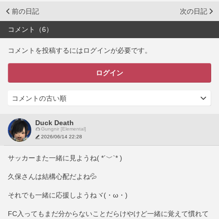
前の日記
次の日記
コメント（6）
コメントを投稿するにはログインが必要です。
ログイン
Duck Death
Gungnir [Elemental]
2026/06/14 22:28
サッカーまた一緒に見ようね( *´﹀`* )
久保さんは結構心配だよね💦
それでも一緒に応援しようねヾ(・ω・)ゞ
FC入ってもまだ分からないことだらけやけど一緒に覚えて慣れて