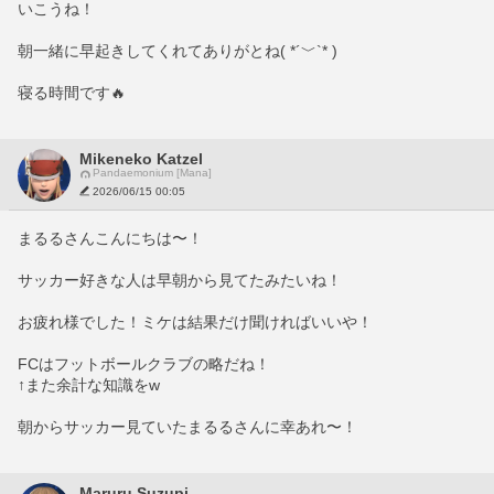
いこうね！
朝一緒に早起きしてくれてありがとね( *´﹀`* )
寝る時間です🔥
Mikeneko Katzel
Pandaemonium [Mana]
2026/06/15 00:05
まるるさんこんにちは〜！
サッカー好きな人は早朝から見てたみたいね！
お疲れ様でした！ミケは結果だけ聞ければいいや！
FCはフットボールクラブの略だね！
↑また余計な知識をw
朝からサッカー見ていたまるるさんに幸あれ〜！
Maruru Suzupi