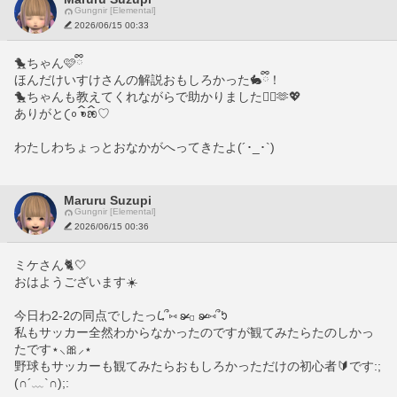
Gungnir [Elemental]
2026/06/15 00:33
🐤ちゃん🩷ྀི
ほんだけいすけさんの解説おもしろかった🐇ྀི！
🐤ちゃんも教えてくれながらで助かりました🙆‍♀️🫶💖
ありがと𛰙᭜𖫴𖫰𖫱𖫳𖫲𖫲𖫳𖫴𖫰𖫱꛰ ᭜𖫴𖫰𖫱𖫳𖫲𖫲𖫳𖫴𖫰𖫱꛰ಣ♡
わたしわちょっとおなかがへってきたよ(´･_･`)
Maruru Suzupi
Gungnir [Elemental]
2026/06/15 00:36
ミケさん🐈🤍
おはようございます☀️
今日わ2-2の同点でしたっ‎𐡋՞⑅ ʚ̴̶̷̷ 𓊪 ʚ̴̶̷̷ ⑅՞ᱩ
私もサッカー全然わからなかったのですが観てみたらたのしかっ
たです⋆⸜🎀⸝‍⋆
野球もサッカーも観てみたらおもしろかっただけの初心者🔰です:;
(∩´﹏`∩);: