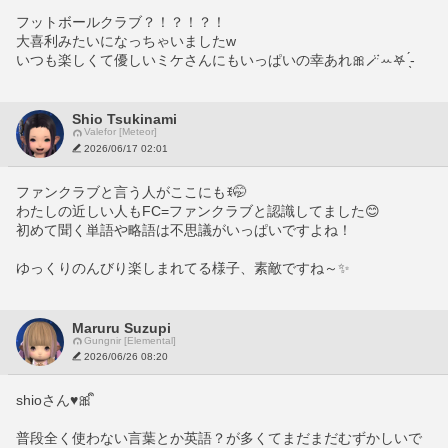
フットボールクラブ？！？！？！
大喜利みたいになっちゃいましたw
いつも楽しくて優しいミケさんにもいっぱいの幸あれ🎀🪄ꕀ𖤐 ̖́-
Shio Tsukinami
Valefor [Meteor]
2026/06/17 02:01
ファンクラブと言う人がここにもꉂ🤭
わたしの近しい人もFC=ファンクラブと認識してました😊
初めて聞く単語や略語は不思議がいっぱいですよね！
ゆっくりのんびり楽しまれてる様子、素敵ですね～✨
Maruru Suzupi
Gungnir [Elemental]
2026/06/26 08:20
shioさん♥︎🎀ᩙ
普段全く使わない言葉とか英語？が多くてまだまだむずかしいで