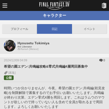
キャラクター
プロフィール
日記
イベント
Hyousetu Tokimiya
the Liberator
Ramuh [Meteor]
2024/12/09 04:09
0
希望の園エデン:共鳴編攻略&零式共鳴編4層周回募集中
[募集]
公開
時間いつか分かりませんが、今夜。希望の園エデン:共鳴編(初見攻
略)を制限解除で募集するのでお手伝いお願いいたします。共鳴編
が終わり次第、エデン零式4層を周回します。これはラムウのマウ
ントが欲しいので持っていない人も含めて全員が取れるまで周回
します。よろしくお願いいたします