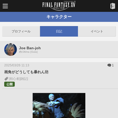
キャラクター
プロフィール
日記
イベント
Joe Ban-joh
Ultima [Gaia]
2025/03/26 11:13
1
画角がどうしても暴れん坊
[初心者]
[雑記]
公開