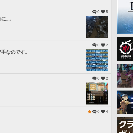
0
5
...。
0
2
苦手なのです。
0
2
0
4