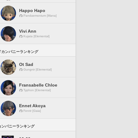
Happo Hapo
Pandaemonium [Mana]
Vivi Ann
Kujata [Elemental]
ドカンパニーランキング
Ot Sad
Gungnir [Elemental]
Fransabelle Chloe
Typhon [Elemental]
Ennet Akoya
Fenrir [Gaia]
カンパニーランキング