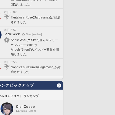
開始しました。
本日 6:02
Tantalus's Rose(Sargatanas)が結成
されました。
本日 5:57
Sable Wick
Siren [Aether]
Sable Wick(
Siren)さんがフリー
カンパニー"Sleepy
Angels(Siren)"のメンバー募集を開
始しました。
本日 5:55
Nophica's Naturals(Gilgamesh)が結
成されました。
キングピックアップ
タルコンフリクト ランキング
Ciel Cocco
Anima [Mana]