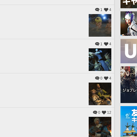
1
4
1
4
0
4
0
12