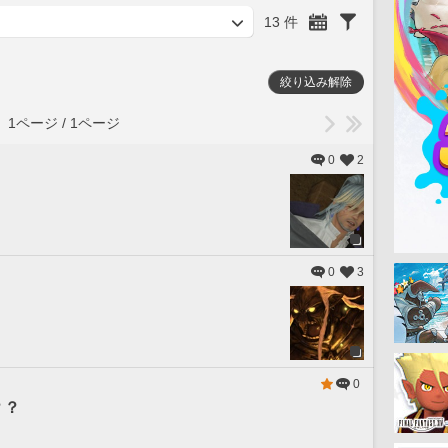
13 件
絞り込み解除
1ページ / 1ページ
0
2
0
3
0
？？