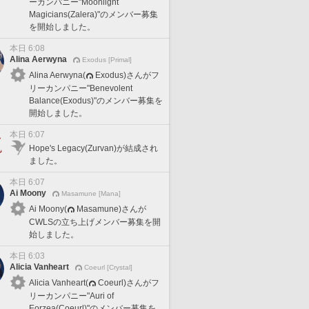
ーカンパニー"Moonlight
Magicians(Zalera)"のメンバー募集
を開始しました。
本日 6:08
Alina Aerwyna
Exodus [Primal]
Alina Aerwyna(
Exodus)さんがフ
リーカンパニー"Benevolent
Balance(Exodus)"のメンバー募集を
開始しました。
本日 6:07
Hope's Legacy(Zurvan)が結成され
ました。
本日 6:07
Ai Moony
Masamune [Mana]
Ai Moony(
Masamune)さんが
CWLSの立ち上げメンバー募集を開
始しました。
本日 6:03
Alicia Vanheart
Coeurl [Crystal]
Alicia Vanheart(
Coeurl)さんがフ
リーカンパニー"Auri of
Eorzea(Coeurl)"のメンバー募集を