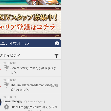
ュニティウォール
クティビティ
本日 6:10
Sea of Stars(Kraken)が結成されま
した。
本日 6:10
The Trailblazers(Adamantoise)が結
成されました。
本日 6:09
Lunar Froggy
Zalera [Crystal]
Lunar Froggy(
Zalera)さんがフリ