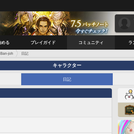
始める
プレイガイド
コミュニティ
ラ
 Ban-joh
日記
キャラクター
日記