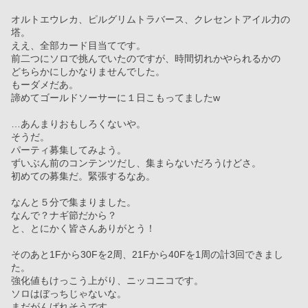
オルトエウレカ、ピルグリムトラバース、クレセントアイル力の
塔。
ええ、全部カード目当てです。
前二つにソロで挑んでいたのですが、時間切れかやられるかの
どちらかにしかなりませんでした。
もーダメだあ。
諦めてゴールドソーサーに１日こもってましたw
…あんまりおもしろくないや。
そうだ。
パーティ募集してみよう。
ずいぶん前のコンテンツだし、集まらないだろうけどさ。
初めての募集だ。緊張するなあ。
なんと５分で集まりました。
なんで？ナギ節だから？
と、とにかく皆さんありがとう！
そのあと1Fから30Fを2周、21Fから40Fを1周の計3回できまし
た。
強化値もけっこう上がり、ニッコニコです。
ソロはぼっちじゃないな。
まだがんばれそうです。