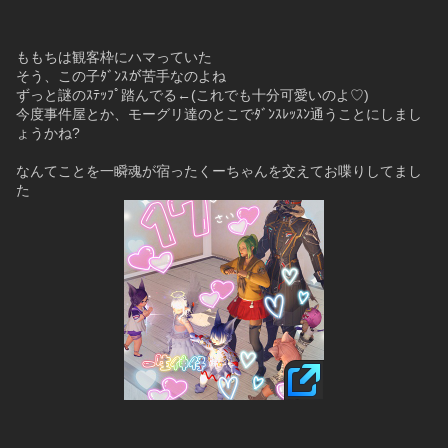
ももちは観客枠にハマっていた
そう、この子ﾀﾞﾝｽが苦手なのよね
ずっと謎のｽﾃｯﾌﾟ踏んでる←(これでも十分可愛いのよ♡)
今度事件屋とか、モーグリ達のとこでﾀﾞﾝｽﾚｯｽﾝ通うことにしまし
ょうかね?
なんてことを一瞬魂が宿ったくーちゃんを交えてお喋りしてまし
た