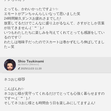
とっても、かわいかったですよ✨✨
エモートがアンちゃんらしいなって思いました笑
24時間耐久ダンスお疲れさまでした!
放置してるだけでこんなに盛り上がるなんて、さすがとしか言葉
が出てきません⸜( ´ ꒳ ` )⸝!
いつもわたしたちに楽しみを与えてくれてとっても感謝をしてい
るのです♡
わたしは地味子だったのでスカートは巻かずむしろ伸ばしてまし
た←笑
Shio Tsukinami
Valefor [Meteor]
2025/11/23 11:20
ネコおじ様😼
こんばんわ✨
ネコおじ様が見守ってくれるだけでとっても心強く暮らせますの
ですー⸜( ´ ꒳ ` )⸝!
そしてネコおじ様とも時間合う日を楽しみにしてますよん!