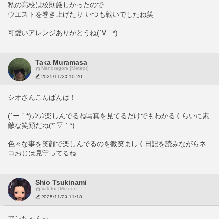
私の高校は校則厳しかったので
ウエストを巻き上げたり いつも戦いでしたね笑
可愛いアレンジありがとうね(´∀｀*)
Taka Muramasa
Mandragora [Meteor]
2025/11/23 10:20
シオさんこんばんは！
(´ー｀*)ｳﾝｳﾝ楽しんでるね写真を見てるだけでもわかるくらいに素
敵な笑顔だね(*´▽｀*)
色々な事を笑顔で楽しんでるのを微笑ましく日記を読みながらネ
コおじは見守ってるね
Shio Tsukinami
Valefor [Meteor]
2025/11/23 11:18
アンちゃんっ