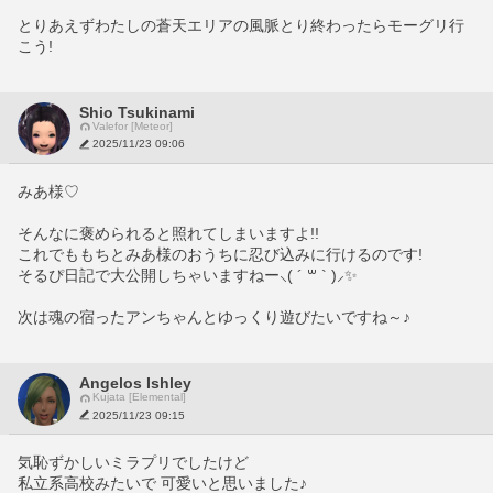
とりあえずわたしの蒼天エリアの風脈とり終わったらモーグリ行
こう!
Shio Tsukinami
Valefor [Meteor]
2025/11/23 09:06
みあ様♡
そんなに褒められると照れてしまいますよ!!
これでももちとみあ様のおうちに忍び込みに行けるのです!
そるぴ日記で大公開しちゃいますねー⸜( ´ ꒳ ` )⸝✨
次は魂の宿ったアンちゃんとゆっくり遊びたいですね～♪
Angelos Ishley
Kujata [Elemental]
2025/11/23 09:15
気恥ずかしいミラプリでしたけど
私立系高校みたいで 可愛いと思いました♪