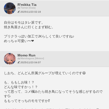
R'mikka Tia
Tiamat [Gaia]
2025/11/23 02:19
自分はモモはタレ派です。
焼き鳥屋さんに行くとまず頼む。
プリクラっぽい加工でJKらしくて良いですね♪
めっちゃ可愛い〜❤
Momo Run
Mandragora [Meteor]
2025/11/23 04:07
しおち、どんどん所属グループが増えていくのです😆
も、ももしお味！？
どんな味ですかっ！？
って思って、コメ欄みたら焼き鳥になってそうな感じがするので
す💦
ももってそっちのモモですか⁉️