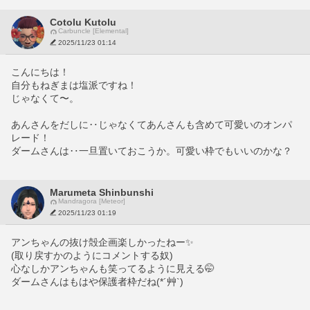
Cotolu Kutolu
Carbuncle [Elemental]
2025/11/23 01:14
こんにちは！
自分もねぎまは塩派ですね！
じゃなくて〜。
あんさんをだしに‥じゃなくてあんさんも含めて可愛いのオンパ
レード！
ダームさんは‥一旦置いておこうか。可愛い枠でもいいのかな？
Marumeta Shinbunshi
Mandragora [Meteor]
2025/11/23 01:19
アンちゃんの抜け殻企画楽しかったねー✨
(取り戻すかのようにコメントする奴)
心なしかアンちゃんも笑ってるように見える🤭
ダームさんはもはや保護者枠だね(*´艸`)