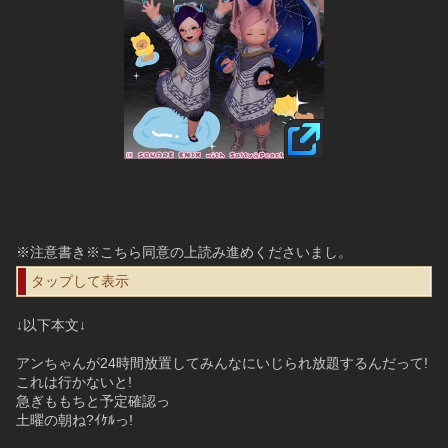
※注意書き※
こちら同意の上読み進めくださいまし。
タップして表示
↓以下本文↓
アンちゃんが24時間放置してみんなにいじられ放題するんだって!
これは行かないと!
急ぎももちと予定確認っ
土曜の朝ね?ｲｹﾙっ!