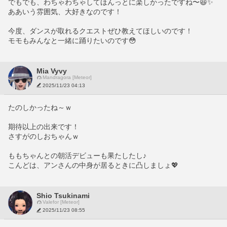
でもでも、わちゃわちゃしてほんっとに楽しかったですね〜😆✨
ああいう雰囲気、大好きなのです！
今度、ダンスが取れるクエストぜひ教えてほしいのです！
モモもみんなと一緒に踊りたいのです😳
Mia Vyvy
Mandragora [Meteor]
2025/11/23 04:13
たのしかったね～ｗ
期待以上の出来です！
さすがのしおちゃんｗ
ももちゃんとの朝活デビューも果たしたし♪
こんどは、アンさんの中身が居るときに凸しましょ💖
Shio Tsukinami
Valefor [Meteor]
2025/11/23 08:55