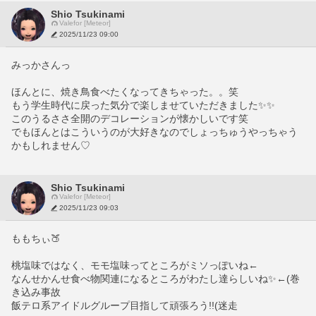
Shio Tsukinami
Valefor [Meteor]
2025/11/23 09:00
みっかさんっ
ほんとに、焼き鳥食べたくなってきちゃった。。笑
もう学生時代に戻った気分で楽しませていただきました✨✨
このうるささ全開のデコレーションが懐かしいです笑
でもほんとはこういうのが大好きなのでしょっちゅうやっちゃう
かもしれません♡
Shio Tsukinami
Valefor [Meteor]
2025/11/23 09:03
ももちぃ🍑
桃塩味ではなく、モモ塩味ってところがミソっぽいね←
なんせかんせ食べ物関連になるところがわたし達らしいね✨←(巻
き込み事故
飯テロ系アイドルグループ目指して頑張ろう!!(迷走