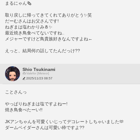
まるにゃん🗞️
取り戻しに帰ってきてくれてありがとう✨笑
だーむさんはお父さんです!
ねぎまは塩わかりみ🧂✨
最近焼き鳥食べてないですね..
メジャーですけど鳥貴族好きなんですよね←
えっと、結局何の話してたんだっけ??
Shio Tsukinami
Valefor [Meteor]
2025/11/23 08:57
ことさんっ
やっぱりねぎまは塩ですよねー!
焼き鳥食べたーい!!
JKアンちゃんを可愛くいじってデコレートしちゃいました🫶
ダームベイダーさんは可愛い枠ですよ??