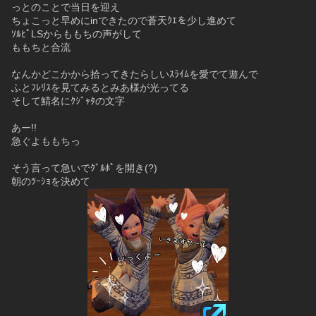
っとのことで当日を迎え
ちょこっと早めにinできたので蒼天ｸｴを少し進めて
ｿﾙﾋﾟLSからももちの声がして
ももちと合流
なんかどこかから拾ってきたらしいｽﾗｲﾑを愛でて遊んで
ふとﾌﾚﾘｽを見てみるとみあ様が光ってる
そして鯖名にｸｼﾞｬﾀの文字
あー!!
急ぐよももちっ
そう言って急いでｸﾞﾙﾎﾟを開き(?)
朝のﾂｰｼｮを決めて