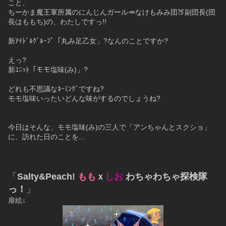
こと、
ちーかま魔王軍所属のにんじんガール🥕なけもみみ団🍑副団長(団
長はももち)の、わたしですっ!!
新ｱｲﾄﾞﾙｸﾞﾙｰﾌﾟ「丸み足乙女」?なんのことですか?
えっ?
新ﾕﾆｯﾄ「モモ塩味(み)」?
どれも不思議なﾈｰﾐﾝｸﾞですね?
モモ塩味いったいどんな味がするのでしょうね?
今日はそんな、モモ塩味(み)の三人で「アンちゃんとスクショ」
に、訪れた日のことを...
「
Salty&Peach! 
もも
ｘ
しお
 わちゃわちゃ探検隊
っ！
」
扉絵↓