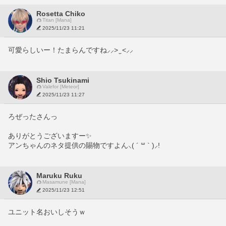
Rosetta Chiko
Titan [Mana]
2025/11/23 11:21
可愛らしいー！たまらんですね⸝⸝> ̫ <⸝⸝
Shio Tsukinami
Valefor [Meteor]
2025/11/23 11:27
ろぜったさんっ
ありがとうございますー✨
アンちゃんのネタ提供の賜物ですよん⸜( ´ ꒳ ` )⸝!
Maruku Ruku
Masamune [Mana]
2025/11/23 12:51
ユニット名おいしそうｗ