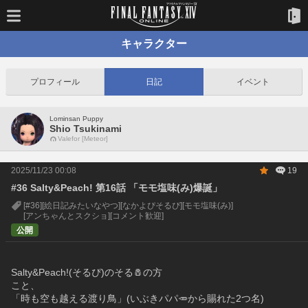
キャラクター
プロフィール
日記
イベント
Lominsan Puppy
Shio Tsukinami
Valefor [Meteor]
2025/11/23 00:08
19
#36 Salty&Peach! 第16話 「モモ塩味(み)爆誕」
[#36]
[絵日記みたいなやつ]
[なかよぴそるぴ]
[モモ塩味(み)]
[アンちゃんとスクショ]
[コメント歓迎]
公開
Salty&Peach!(そるぴ)のそる🧂の方
こと、
「時も空も越える渡り鳥」(いぶきパパ🥕から賜れた2つ名)