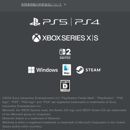
利用者情報の外部送信について
©2026 Sony Interactive Entertainment LLC."PlayStation Family Mark", "PlayStation", "PS5
logo", "PS5", "PS4 logo" and "PS4" are registered trademarks or trademarks of Sony
Interactive Entertainment Inc.
Microsoft, the XBOX Sphere mark, the Series X|S logo and XBOX Series X|S are trademarks
of the Microsoft group of companies.
Nintendo Switch is a trademark of Nintendo.
Windows is either a registered trademark or trademark of Microsoft Corporation in the United
States and/or other countries.