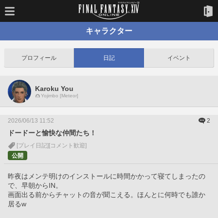
キャラクター
プロフィール
日記
イベント
Karoku You
Yojimbo [Meteor]
2026/06/13 11:52
2
ドードーと愉快な仲間たち！
[プレイ日記]
[コメント歓迎]
公開
昨夜はメンテ明けのインストールに時間かかって寝てしまったの
で、早朝からIN。
画面出る前からチャットの音が聞こえる。ほんとに何時でも誰か
居るw