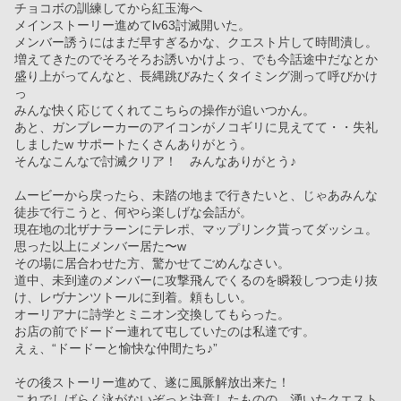
チョコボの訓練してから紅玉海へ
メインストーリー進めてlv63討滅開いた。
メンバー誘うにはまだ早すぎるかな、クエスト片して時間潰し。
増えてきたのでそろそろお誘いかけよっ、でも今話途中だなとか
盛り上がってんなと、長縄跳びみたくタイミング測って呼びかけ
っ
みんな快く応じてくれてこちらの操作が追いつかん。
あと、ガンブレーカーのアイコンがノコギリに見えてて・・失礼
しましたw サポートたくさんありがとう。
そんなこんなで討滅クリア！　みんなありがとう♪
ムービーから戻ったら、未踏の地まで行きたいと、じゃあみんな
徒歩で行こうと、何やら楽しげな会話が。
現在地の北ザナラーンにテレポ、マップリンク貰ってダッシュ。
思った以上にメンバー居た〜w
その場に居合わせた方、驚かせてごめんなさい。
道中、未到達のメンバーに攻撃飛んでくるのを瞬殺しつつ走り抜
け、レヴナンツトールに到着。頼もしい。
オーリアナに詩学とミニオン交換してもらった。
お店の前でドードー連れて屯していたのは私達です。
えぇ、“ドードーと愉快な仲間たち♪”
その後ストーリー進めて、遂に風脈解放出来た！　
これでしばらく泳がないぞっと決意したものの、湧いたクエスト