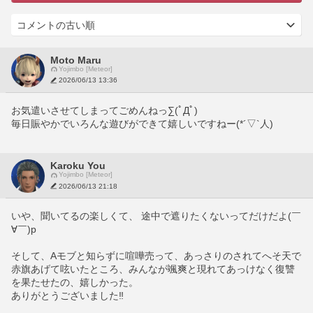
Moto Maru
Yojimbo [Meteor]
2026/06/13 13:36
お気遣いさせてしまってごめんねっ∑(ﾟДﾟ)
毎日賑やかでいろんな遊びができて嬉しいですねー(*´▽`人)
Karoku You
Yojimbo [Meteor]
2026/06/13 21:18
いや、聞いてるの楽しくて、 途中で遮りたくないってだけだよ(￣
∀￣)p 
そして、Aモブと知らずに喧嘩売って、あっさりのされてへそ天で
赤旗あげて呟いたところ、みんなが颯爽と現れてあっけなく復讐
を果たせたの、嬉しかった。
ありがとうございました‼︎