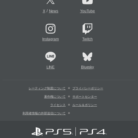
/
X
News
YouTube
Instagram
Twitch
LINE
Bluesky
レーティング制度について
プライバシーポリシー
著作権について
サポートセンター
ライセンス
ルール＆ポリシー
利用者情報の外部送信について