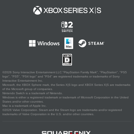
©2026 Sony Interactive Entertainment LLC."PlayStation Family Mark", "PlayStation", "PS5
logo", "PS5", "PS4 logo" and "PS4" are registered trademarks or trademarks of Sony
Interactive Entertainment Inc.
Microsoft, the XBOX Sphere mark, the Series X|S logo and XBOX Series X|S are trademarks
of the Microsoft group of companies.
Nintendo Switch is a trademark of Nintendo.
Windows is either a registered trademark or trademark of Microsoft Corporation in the United
States and/or other countries.
Mac is a trademark of Apple Inc.
©2026 Valve Corporation. Steam and the Steam logo are trademarks and/or registered
trademarks of Valve Corporation in the U.S. and/or other countries.