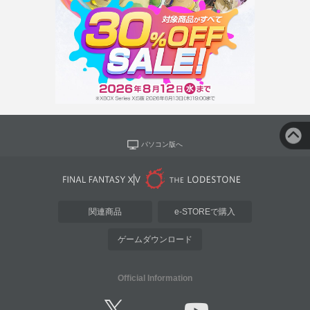
パソコン版へ
関連商品
e-STOREで購入
ゲームダウンロード
Official Information