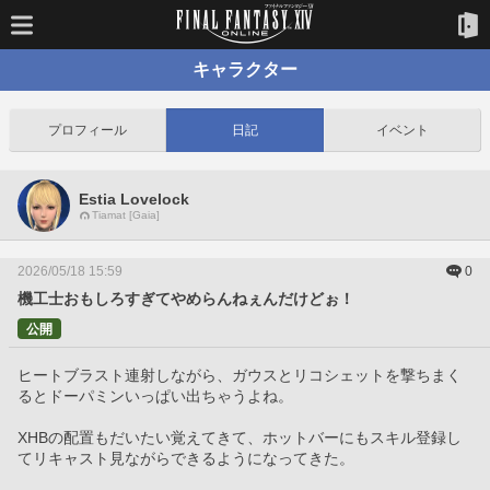
キャラクター
プロフィール
日記
イベント
Estia Lovelock
Tiamat [Gaia]
2026/05/18 15:59
0
機工士おもしろすぎてやめらんねぇんだけどぉ！
公開
ヒートブラスト連射しながら、ガウスとリコシェットを撃ちまく
るとドーパミンいっぱい出ちゃうよね。
XHBの配置もだいたい覚えてきて、ホットバーにもスキル登録し
てリキャスト見ながらできるようになってきた。