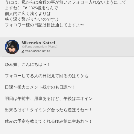
うには、私からは余程の事が無いとフォロー入れないようにして
ますね(；´∀｀)不器用なんで
個人的に広く浅くよりは
狭く深く繋がりたいのですよ
フォロワー様の日記は目は通してますよ〜
Mikeneko Katzel
Pandaemonium [Mana]
2026/05/20 07:18
ゆみ姐、こんにちは〜！
フォローしてる人の日記見て回るのはミケも
日課〜極力コメント残すのも日課〜！
明日は午前中、用事あるけど、午後はエオイン
出来るはず！タイミング合ったら遊ぼうね〜！
休みの予定を教えてくれるゆみ姐に幸あれ〜！