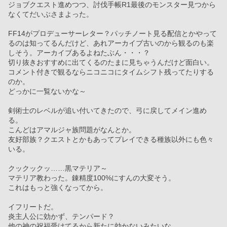
ジョブクエスト進めつつ、討伐手帳R1最後のモンスター見つから
なくてだいぶさまよった。
FF14がプロデューサーレター？パッチノート見る配信とかやって
るのは知ってるんだけど、あれアーカイブ古いのから観るのも楽
しそう。アーカイブあるよねたぶん・・・？
切り抜きおすすめに出てくるのたまに見ちゃうんだけど面白い。
コメント付きで観るならニコニコにタイムシフト残ってたりする
のか。
どっかに一覧ないかな～
剣術士のレベルが追い付いてきたので、弓に戻してメイン進め
る。
こんどはアマルジャ族問題がなんとか。
友好部族？クエストとかもあってプレイできる種族以外にも色々
いる。
クックックッ……黒マテリア～
マテリア教わった。錬精度100%にすんの大変そう。
これはもっと強くなってから。
イフリートだ。
炎主人公に効かず、テンパード？
他の神の祝福受けてるから新たに効かないみたいな。