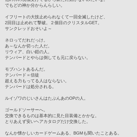
でもどの神か分からんらしい。
イフリートの大技止められなくて一回全滅したけど、
2回目は止めれて撃破。２個目のクリスタルGET。
サンクレッドおそいよ～
ネロってだれだっけ。
あ～なんか切った人だ。
リウィア、白い鎧の人。
テンパードとやらは倒しても元に戻らない。
モブハントあるんだ。
テンパード＝信徒
超える力もってる人はならない。
テンパードは処分される。
ルイゾワのじいさんはたぶんあのOPの人。
ゴールドソーサーへ。
交換できるものは基本的に見た目装備とかかな。
とりあえず安いヘアカタログだけ交換した。
なんか懐かしいカードゲームある、BGMも聞いたことある。