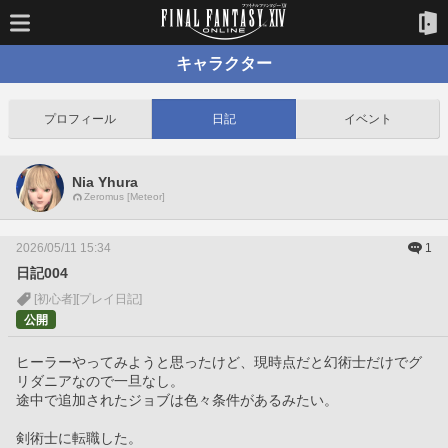
キャラクター
プロフィール
日記
イベント
Nia Yhura
Zeromus [Meteor]
2026/05/11 15:34
1
日記004
[初心者]
[プレイ日記]
公開
ヒーラーやってみようと思ったけど、現時点だと幻術士だけでグ
リダニアなので一旦なし。
途中で追加されたジョブは色々条件があるみたい。
剣術士に転職した。