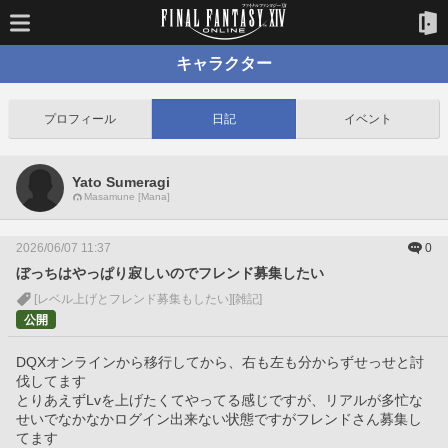
キャラクター
プロフィール
日記
イベント
Yato Sumeragi
Masamune [Mana]
2026/06/07 11:37
0
ぼっちはやっぱり寂しいのでフレンド募集したい
[レベル上げとフレンド募集もしたい]
[雑記]
公開
DQXオンラインから移行してから、右も左も分からずせっせと討
伐してます
とりあえずLvを上げたくてやってる感じですが、リアルが多忙な
せいでなかなかログイン出来ない状態ですがフレンドさん募集し
てます