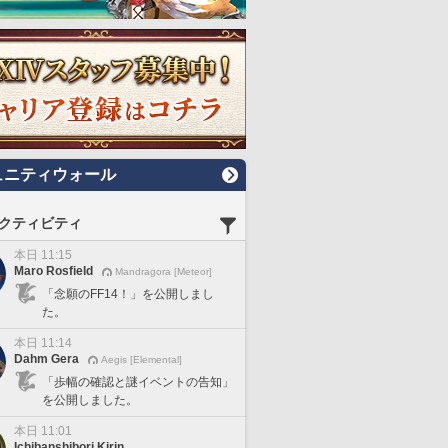
ュニティウォール
クティビティ
本日 11:15
Maro Rosfield
Mandragora [Meteor]
「念願のFF14！」を公開しまし
た。
本日 11:14
Dahm Gera
Aegis [Elemental]
「歩幅の確認と謎イベントの告知」
を公開しました。
本日 11:01
Ichibanshibori Kirin