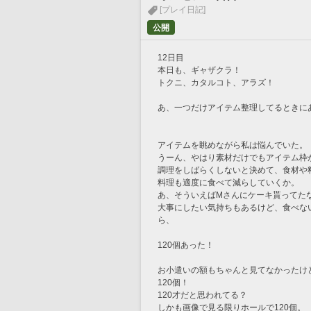
[プレイ日記]
公開
12日目
本日も、ギャザクラ！
トクニ、カタルコト、アラズ！
あ、一つだけアイテム整理してるときに
アイテムを眺めながら私は悩んでいた。
うーん、やはり素材だけでもアイテム枠
調理をしばらくしないと決めて、食材や
料理も適度に食べて減らしていくか。
あ、そういえばMさんにケーキ貰ってた
大事にしたい気持ちもあるけど、食べな
ら、
120個あった！
お小遣いの額もちゃんと見てなかったけ
120個！
120才だと思われてる？
しかも画像で見る限りホールで120個。