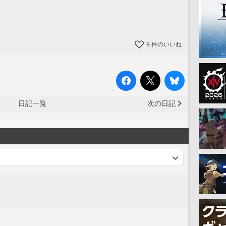
9
件のいいね
日記一覧
次の日記