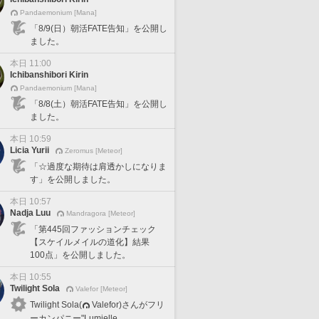
Pandaemonium [Mana]
「8/9(日）朝活FATE告知」を公開し
ました。
本日 11:00
Ichibanshibori Kirin
Pandaemonium [Mana]
「8/8(土）朝活FATE告知」を公開し
ました。
本日 10:59
Licia Yurii
Zeromus [Meteor]
「☆過度な期待は肩透かしになりま
す」を公開しました。
本日 10:57
Nadja Luu
Mandragora [Meteor]
「第445回ファッションチェック
【スケイルメイルの道化】結果
100点」を公開しました。
本日 10:55
Twilight Sola
Valefor [Meteor]
Twilight Sola(
Valefor)さんがフリ
ーカンパニー"Lumielle