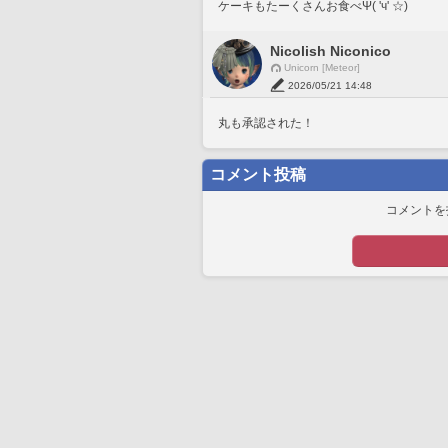
ケーキもたーくさんお食べΨ( 'ч' ☆)
Nicolish Niconico
Unicorn [Meteor]
2026/05/21 14:48
丸も承認された！
コメント投稿
コメントを