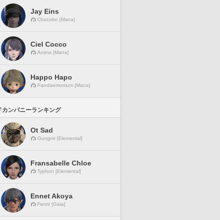
Jay Eins
Chocobo [Mana]
Ciel Cocco
Anima [Mana]
Happo Hapo
Pandaemonium [Mana]
ドカンパニーランキング
Ot Sad
Gungnir [Elemental]
Fransabelle Chloe
Typhon [Elemental]
Ennet Akoya
Fenrir [Gaia]