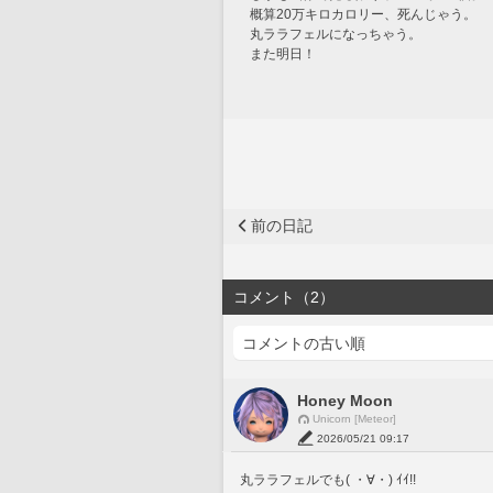
概算20万キロカロリー、死んじゃう。
丸ララフェルになっちゃう。
また明日！
前の日記
コメント（2）
Honey Moon
Unicorn [Meteor]
2026/05/21 09:17
丸ララフェルでも( ・∀・) ｲｲ!!