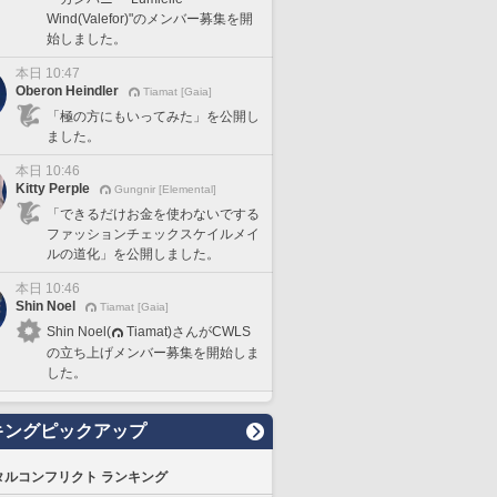
Wind(Valefor)"のメンバー募集を開
始しました。
本日 10:47
Oberon Heindler
Tiamat [Gaia]
「極の方にもいってみた」を公開し
ました。
本日 10:46
Kitty Perple
Gungnir [Elemental]
「できるだけお金を使わないでする
ファッションチェックスケイルメイ
ルの道化」を公開しました。
本日 10:46
Shin Noel
Tiamat [Gaia]
Shin Noel(
Tiamat)さんがCWLS
の立ち上げメンバー募集を開始しま
した。
キングピックアップ
タルコンフリクト ランキング