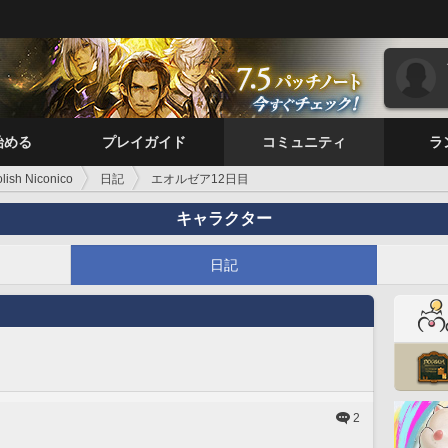
始める
プレイガイド
コミュニティ
ラ
olish Niconico
日記
エオルゼア12日目
キャラクター
日記
2