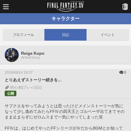
キャラクター
プロフィール
日記
イベント
Reiga Kupo
Ridill [Gaia]
2026/06/14 16:37
0
とりあえずストーリー続きを...
[初心者]
[プレイ日記]
公開
サブクエをやってみようとは思ったけどメインストーリーが気に
なって少し進めてみたらFFⅣの四天王とゴルベーザ出てきてその
まま止まらずにゼロムスまで一気にやってしまった笑
FFⅣは、はじめてやったFFシリーズがⅣだからBGMとか知って