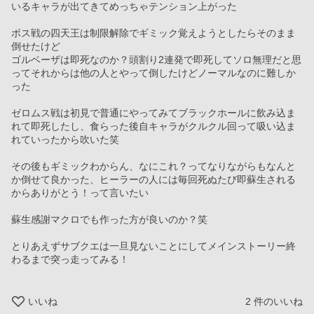
いるキャラが出てきてめっちゃテンション上がった
ボス戦の四天王は制限解除でギミック覚えようとしたらそのまま
倒せたけど
ゴルベーザは即死なのか？頭割り2連発で即死してソロ無理だと思
ってそれからは他の人とやって倒したけどノーマルなのに難しか
った
ゼロムス戦は初見で普通にやってみてブラックホールに飲み込ま
れて即死したし、食らった後自キャラがクルクル回って吸い込ま
れていったから吹いた笑
その後もギミックわからん、なにこれ？ってなりながらもなんと
か倒せて良かった、ヒーラーの人には毎回死ぬたび即蘇生される
からありがとう！って言いたい
蘇生感謝マクロでも作った方が良いのか？笑
とりあえずサブクエは一旦見ないことにしてメインストーリー終
わるまで突っ走ってみる！
いいね
2
件のいいね