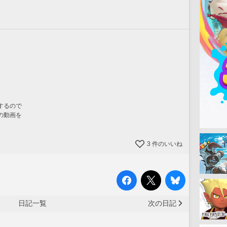
。
するので
の動画を
3
件のいいね
日記一覧
次の日記