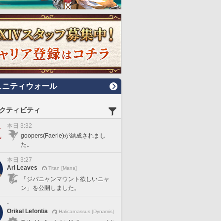
ュニティウォール
クティビティ
本日 3:32
goopers(Faerie)が結成されまし
た。
本日 3:27
Arl Leaves
Titan [Mana]
「ジバニャンマウント欲しいニャ
ン」を公開しました。
-
Orikal Lefontia
Halicarnassus [Dynamis]