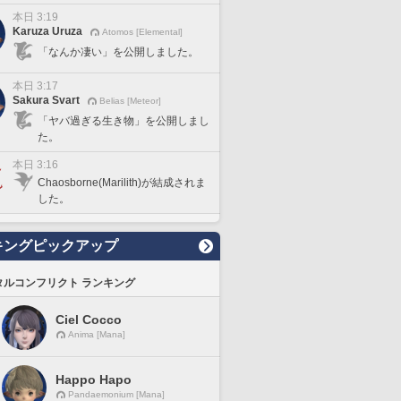
本日 3:19
Karuza Uruza
Atomos [Elemental]
「なんか凄い」を公開しました。
本日 3:17
Sakura Svart
Belias [Meteor]
「ヤバ過ぎる生き物」を公開しまし
た。
本日 3:16
Chaosborne(Marilith)が結成されま
した。
キングピックアップ
タルコンフリクト ランキング
Ciel Cocco
Anima [Mana]
Happo Hapo
Pandaemonium [Mana]