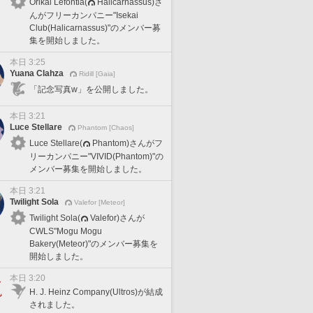
Orikal Lefontia(
Halicarnassus)さ
んがフリーカンパニー"Isekai
Club(Halicarnassus)"のメンバー募
集を開始しました。
本日 3:25
Yuana Clahza
Ridill [Gaia]
「記念写真w」を公開しました。
本日 3:21
Luce Stellare
Phantom [Chaos]
Luce Stellare(
Phantom)さんがフ
リーカンパニー"VIVID(Phantom)"の
メンバー募集を開始しました。
本日 3:21
Twilight Sola
Valefor [Meteor]
Twilight Sola(
Valefor)さんが
CWLS"Mogu Mogu
Bakery(Meteor)"のメンバー募集を
開始しました。
本日 3:20
H. J. Heinz Company(Ultros)が結成
されました。