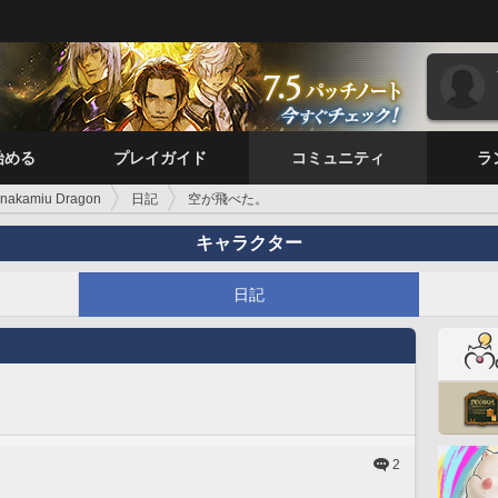
始める
プレイガイド
コミュニティ
ラ
nakamiu Dragon
日記
空が飛べた。
キャラクター
日記
2