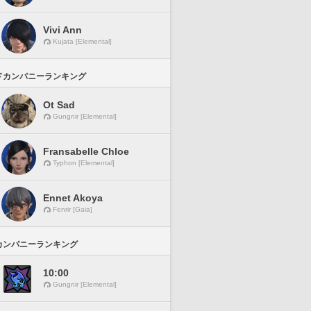
Vivi Ann
Kujata [Elemental]
ドカンパニーランキング
Ot Sad
Gungnir [Elemental]
Fransabelle Chloe
Typhon [Elemental]
Ennet Akoya
Fenrir [Gaia]
カンパニーランキング
10:00
Gungnir [Elemental]