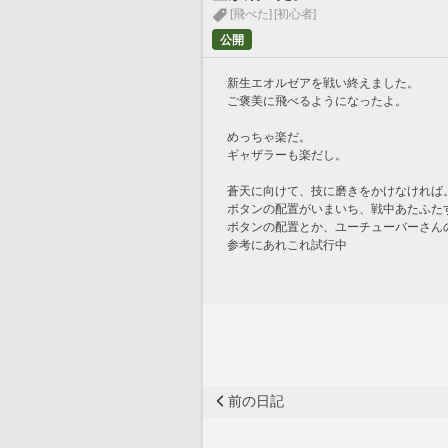
[飛べた]
[初心者]
公開
新生エオルゼアを戦い終えました。
ご褒美に飛べるようになったよ。
めっちゃ楽だ。
ギャザラーも楽だし。
蒼天に向けて、技に磨きをかけなければ
ボタンの配置がいまいち、戦中あたふた
ボタンの配置とか、ユーチューバーさん
参考にあれこれ試行中
前の日記