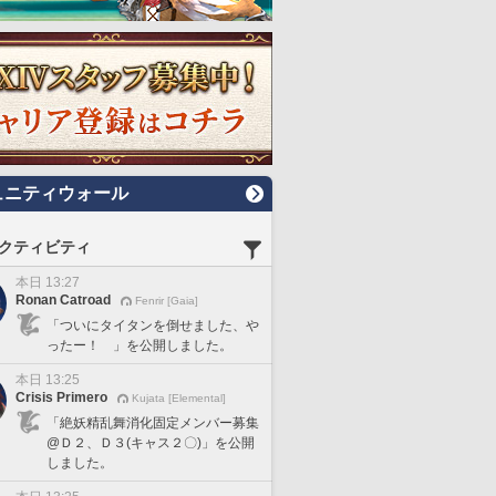
ュニティウォール
クティビティ
本日 13:27
Ronan Catroad
Fenrir [Gaia]
「ついにタイタンを倒せました、や
ったー！ 」を公開しました。
本日 13:25
Crisis Primero
Kujata [Elemental]
「絶妖精乱舞消化固定メンバー募集
@Ｄ２、Ｄ３(キャス２〇)」を公開
しました。