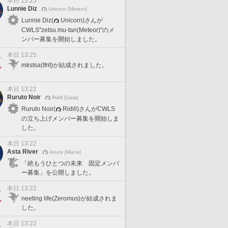
本日 13:25
Lunnie Diz
Unicorn [Meteor]
Lunnie Diz(
Unicorn)さんが
CWLS"zetsu.mu-tan(Meteor)"のメ
ンバー募集を開始しました。
本日 13:25
mkstsa(Ifrit)が結成されました。
本日 13:22
Ruruto Noir
Ridill [Gaia]
Ruruto Noir(
Ridill)さんがCWLS
の立ち上げメンバー募集を開始しま
した。
本日 13:22
Asta River
Asura [Mana]
「絶もうひとつの未来 固定メンバ
ー募集」を公開しました。
本日 13:22
neeting life(Zeromus)が結成されま
した。
本日 13:22