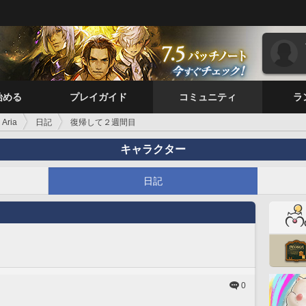
始める
プレイガイド
コミュニティ
ラ
 Aria
日記
復帰して２週間目
キャラクター
日記
0