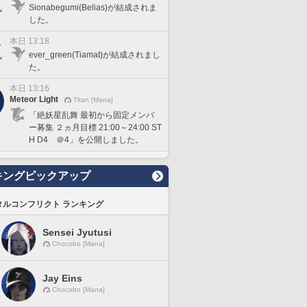
Sionabegumi(Belias)が結成されま
した。
本日 13:18
ever_green(Tiamat)が結成されまし
た。
本日 13:16
Meteor Light
Titan [Mana]
「絶妖星乱舞 最初から固定メンバ
ー募集 ２ヵ月目標 21:00～24:00 ST
H D4 ＠4」を公開しました。
キングピックアップ
タルコンフリクト ランキング
Sensei Jyutusi
Chocobo [Mana]
Jay Eins
Chocobo [Mana]