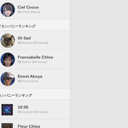
Ciel Cocco
Anima [Mana]
ドカンパニーランキング
Ot Sad
Gungnir [Elemental]
Fransabelle Chloe
Typhon [Elemental]
Ennet Akoya
Fenrir [Gaia]
カンパニーランキング
10:00
Gungnir [Elemental]
Fleur Chloe