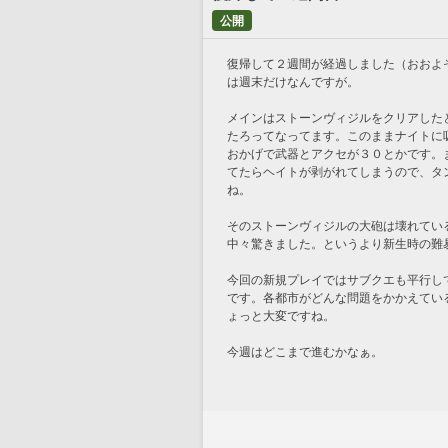
公開
復帰して２週間が経過しました（おおよ
は週末だけなんですが。
メインはストーンヴィジルをクリアした
たろってなってます。このままナイトに
おかげで武器とアクセが３０とかです。
てたらヘイトが剥がれてしまうので、タ
ね。
そのストーンヴィジルの大砲は壊れてい
中々驚きました。というより新生時の難
今回の新規プレイではサブクエも平行し
です。各都市がどんな問題をかかえてい
ょっと大変ですね。
今週はどこまで進むかなぁ。