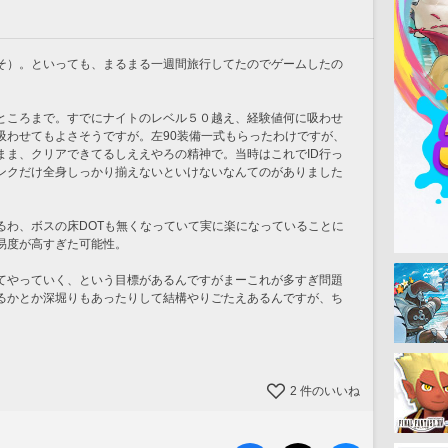
そ）。といっても、まるまる一週間旅行してたのでゲームしたの
ところまで。すでにナイトのレベル５０越え、経験値何に吸わせ
吸わせてもよさそうですが。左90装備一式もらったわけですが、
まま、クリアできてるしええやろの精神で。当時はこれでID行っ
ンクだけ全身しっかり揃えないといけないなんてのがありました
るわ、ボスの床DOTも無くなっていて実に楽になっていることに
易度が高すぎた可能性。
てやっていく、という目標があるんですがまーこれが多すぎ問題
るかとか深堀りもあったりして結構やりごたえあるんですが、ち
2
件のいいね