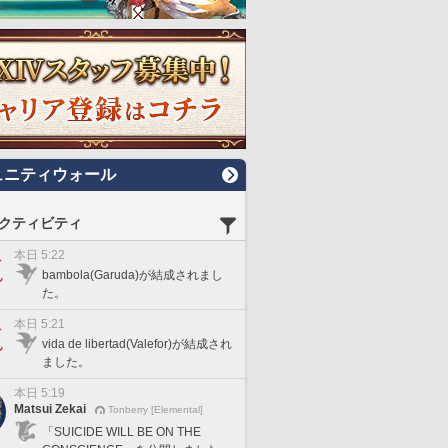
ュニティウォール
クティビティ
本日 5:22
bambola(Garuda)が結成されまし
た。
本日 5:21
vida de libertad(Valefor)が結成され
ました。
本日 5:19
Matsui Zekai
Tonberry [Elemental]
「SUICIDE WILL BE ON THE