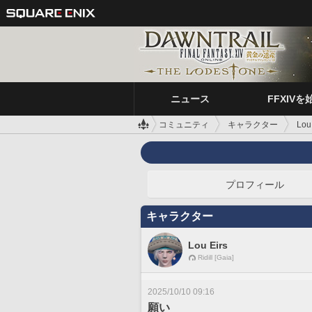
ニュース
FFXIVを
コミュニティ
キャラクター
Lou
プロフィール
キャラクター
Lou Eirs
Ridill [Gaia]
2025/10/10 09:16
願い