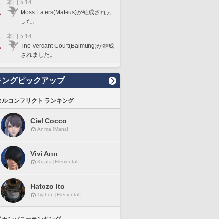
本日 5:14
Moss Eaters(Mateus)が結成されま
した。
本日 5:14
The Verdant Court(Balmung)が結成
されました。
キングピックアップ
タルコンフリクト ランキング
Ciel Cocco
Anima [Mana]
Vivi Ann
Kujata [Elemental]
Hatozo Ito
Typhon [Elemental]