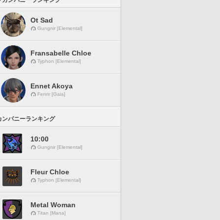
ドカンパニーランキング
Ot Sad
Gungnir [Elemental]
Fransabelle Chloe
Typhon [Elemental]
Ennet Akoya
Fenrir [Gaia]
カンパニーランキング
10:00
Gungnir [Elemental]
Fleur Chloe
Typhon [Elemental]
Metal Woman
Titan [Mana]