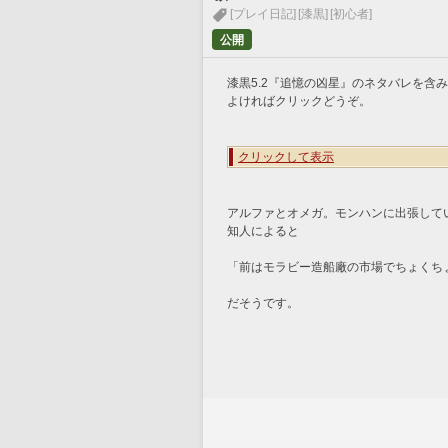
[プレイ日記]
[漆黒]
[初心者]
公開
漆黒5.2『追憶の凶星』のネタバレを含
よければクリックどうぞ。
クリックして表示
アルファとオメガ。モンハンに出張して
知人によると
「前はモラビー造船廠の市場でちょくち
だそうです。