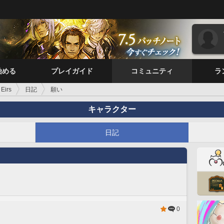
始める
プレイガイド
コミュニティ
ラ
 Eirs
日記
願い
キャラクター
日記
0